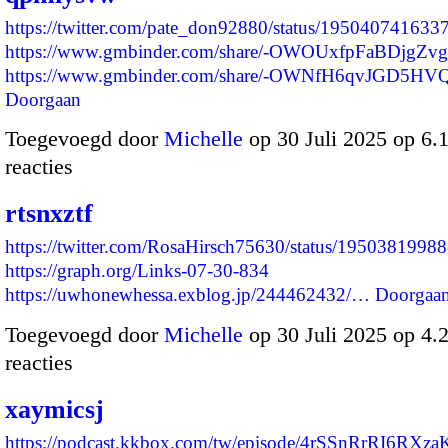
https://twitter.com/pate_don92880/status/19504074163
https://www.gmbinder.com/share/-OWOUxfpFaBDjgZv
https://www.gmbinder.com/share/-OWNfH6qvJGD5H
Doorgaan
Toegevoegd door
Michelle
op 30 Juli 2025 op 6
reacties
rtsnxztf
https://twitter.com/RosaHirsch75630/status/195038199
https://graph.org/Links-07-30-834
https://uwhonewhessa.exblog.jp/244462432/…
Doorgaa
Toegevoegd door
Michelle
op 30 Juli 2025 op 4
reacties
xaymicsj
https://podcast.kkbox.com/tw/episode/4rSSnRrRI6RXza