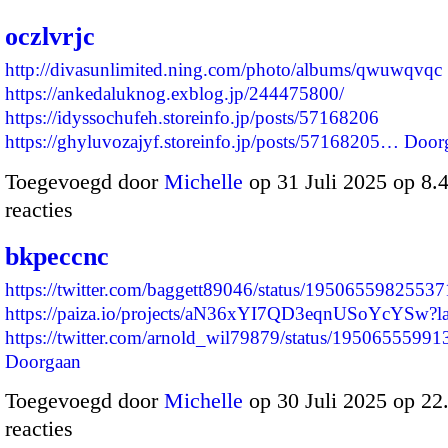
oczlvrjc
http://divasunlimited.ning.com/photo/albums/qwuwqvqc
https://ankedaluknog.exblog.jp/244475800/
https://idyssochufeh.storeinfo.jp/posts/57168206
https://ghyluvozajyf.storeinfo.jp/posts/57168205…
Door
Toegevoegd door
Michelle
op 31 Juli 2025 op 8
reacties
bkpeccnc
https://twitter.com/baggett89046/status/1950655982553
https://paiza.io/projects/aN36xYI7QD3eqnUSoYcYSw?
https://twitter.com/arnold_wil79879/status/195065559
Doorgaan
Toegevoegd door
Michelle
op 30 Juli 2025 op 2
reacties