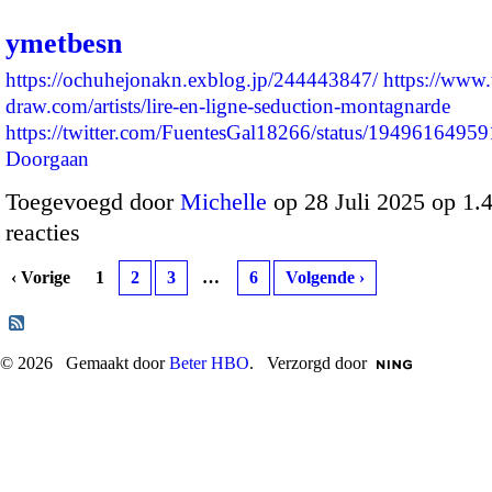
ymetbesn
https://ochuhejonakn.exblog.jp/244443847/
https://www.
draw.com/artists/lire-en-ligne-seduction-montagnarde
https://twitter.com/FuentesGal18266/status/19496164
Doorgaan
Toegevoegd door
Michelle
op 28 Juli 2025 op 1
reacties
‹ Vorige
1
2
3
…
6
Volgende ›
© 2026 Gemaakt door
Beter HBO
. Verzorgd door