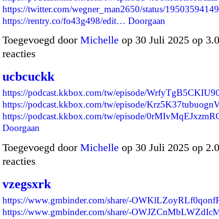
https://twitter.com/wegner_man2650/status/195035941
https://rentry.co/fo43g498/edit…
Doorgaan
Toegevoegd door
Michelle
op 30 Juli 2025 op 3
reacties
ucbcuckk
https://podcast.kkbox.com/tw/episode/WrfyTgB5CKIU9
https://podcast.kkbox.com/tw/episode/Krz5K37tubuogn
https://podcast.kkbox.com/tw/episode/0rMIvMqEJxz
Doorgaan
Toegevoegd door
Michelle
op 30 Juli 2025 op 2
reacties
vzegsxrk
https://www.gmbinder.com/share/-OWKlLZoyRLf0qonf
https://www.gmbinder.com/share/-OWJZCnMbLWZdIcM