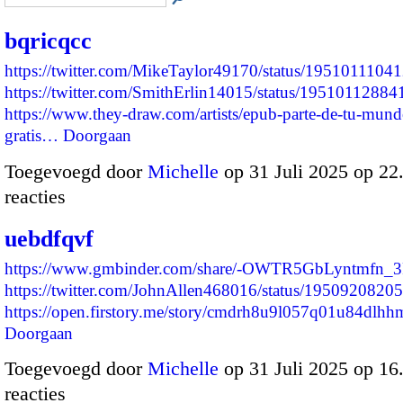
bqricqcc
https://twitter.com/MikeTaylor49170/status/195101110
https://twitter.com/SmithErlin14015/status/1951011288
https://www.they-draw.com/artists/epub-parte-de-tu-mund
gratis…
Doorgaan
Toegevoegd door
Michelle
op 31 Juli 2025 op 2
reacties
uebdfqvf
https://www.gmbinder.com/share/-OWTR5GbLyntmfn_3
https://twitter.com/JohnAllen468016/status/195092082
https://open.firstory.me/story/cmdrh8u9l057q01u84dlh
Doorgaan
Toegevoegd door
Michelle
op 31 Juli 2025 op 1
reacties