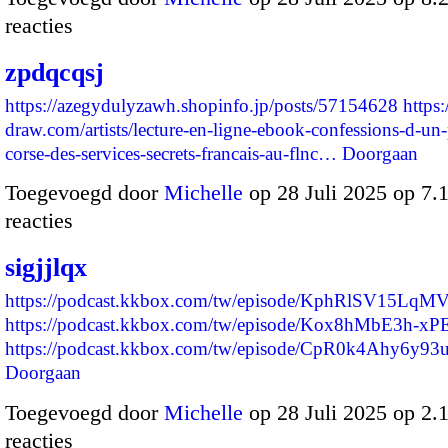
reacties
zpdqcqsj
https://azegydulyzawh.shopinfo.jp/posts/57154628
https
draw.com/artists/lecture-en-ligne-ebook-confessions-d-un-
corse-des-services-secrets-francais-au-flnc…
Doorgaan
Toegevoegd door
Michelle
op 28 Juli 2025 op 7
reacties
sigjjlqx
https://podcast.kkbox.com/tw/episode/KphRlSV15LqM
https://podcast.kkbox.com/tw/episode/Kox8hMbE3h-xP
https://podcast.kkbox.com/tw/episode/CpR0k4Ahy6y
Doorgaan
Toegevoegd door
Michelle
op 28 Juli 2025 op 2
reacties