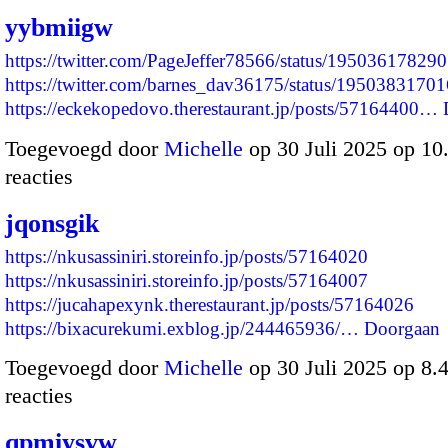
yybmiigw
https://twitter.com/PageJeffer78566/status/1950361782
https://twitter.com/barnes_dav36175/status/195038317
https://eckekopedovo.therestaurant.jp/posts/57164400…
Toegevoegd door
Michelle
op 30 Juli 2025 op 1
reacties
jqonsgik
https://nkusassiniri.storeinfo.jp/posts/57164020
https://nkusassiniri.storeinfo.jp/posts/57164007
https://jucahapexynk.therestaurant.jp/posts/57164026
https://bixacurekumi.exblog.jp/244465936/…
Doorgaan
Toegevoegd door
Michelle
op 30 Juli 2025 op 8
reacties
qpmiysvw