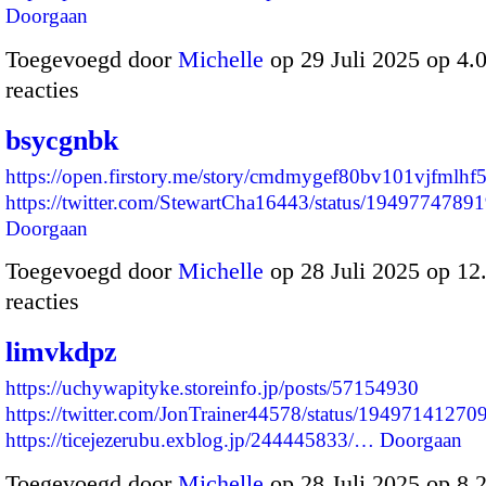
Doorgaan
Toegevoegd door
Michelle
op 29 Juli 2025 op 4
reacties
bsycgnbk
https://open.firstory.me/story/cmdmygef80bv101vjfmlhf
https://twitter.com/StewartCha16443/status/19497747
Doorgaan
Toegevoegd door
Michelle
op 28 Juli 2025 op 1
reacties
limvkdpz
https://uchywapityke.storeinfo.jp/posts/57154930
https://twitter.com/JonTrainer44578/status/1949714127
https://ticejezerubu.exblog.jp/244445833/…
Doorgaan
Toegevoegd door
Michelle
op 28 Juli 2025 op 8