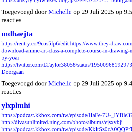
https://ankylyngowhe.exblog.jp/244457375/…
Doorgaa
Toegevoegd door
Michelle
op 29 Juli 2025 op 9
reacties
mdhaejta
https://rentry.co/9cos5fp6/edit
https://www.they-draw.com/
download-anime-art-class-a-complete-course-in-drawing-
by-yoai
https://twitter.com/LTaylor38058/status/19500968192
Doorgaan
Toegevoegd door
Michelle
op 29 Juli 2025 op 9
reacties
ylxplmhi
https://podcast.kkbox.com/tw/episode/HaFe-7U-_lYBle3
http://divasunlimited.ning.com/photo/albums/ejsxvbji
https://podcast.kkbox.com/tw/episode/KkIrSz0zA0QQP