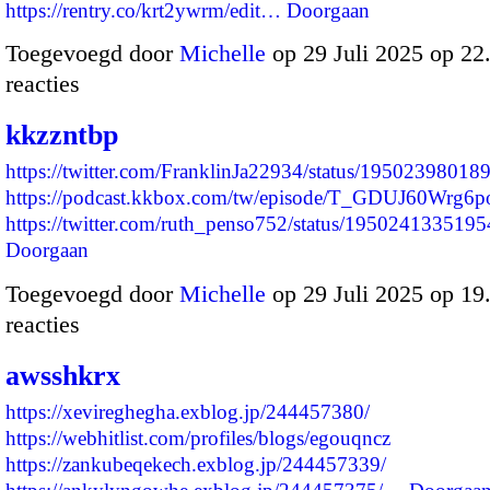
https://rentry.co/krt2ywrm/edit…
Doorgaan
Toegevoegd door
Michelle
op 29 Juli 2025 op 2
reacties
kkzzntbp
https://twitter.com/FranklinJa22934/status/1950239801
https://podcast.kkbox.com/tw/episode/T_GDUJ60Wrg6
https://twitter.com/ruth_penso752/status/19502413351
Doorgaan
Toegevoegd door
Michelle
op 29 Juli 2025 op 1
reacties
awsshkrx
https://xevireghegha.exblog.jp/244457380/
https://webhitlist.com/profiles/blogs/egouqncz
https://zankubeqekech.exblog.jp/244457339/