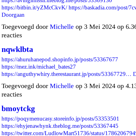
https://avingimissil.theblog.me/posts/53369130
https://bitbin.it/yZMcCkvK/
https://baskadia.com/post/7
Doorgaan
Toegevoegd door
Michelle
op 3 Mei 2024 op 6.
reacties
nqwklbta
https://ahuruhanepod.shopinfo.jp/posts/53367677
https://mez.ink/michael_bates27
https://anguthywhiry.therestaurant.jp/posts/53367729…
D
Toegevoegd door
Michelle
op 3 Mei 2024 op 4.
reacties
bmoytckg
https://poqymenucasy.storeinfo.jp/posts/53353501
https://ehyjenawhynk.theblog.me/posts/53367445
https://twitter.com/LudlowMart51736/status/17862067