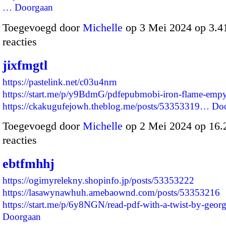
…
Doorgaan
Toegevoegd door
Michelle
op 3 Mei 2024 op 3.
reacties
jixfmgtl
https://pastelink.net/c03u4nrn
https://start.me/p/y9BdmG/pdfepubmobi-iron-flame-emp
https://ckakugufejowh.theblog.me/posts/53353319…
Do
Toegevoegd door
Michelle
op 2 Mei 2024 op 16
reacties
ebtfmhhj
https://ogimyrelekny.shopinfo.jp/posts/53353222
https://lasawynawhuh.amebaownd.com/posts/53353216
https://start.me/p/6y8NGN/read-pdf-with-a-twist-by-geor
Doorgaan