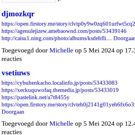
djmozkqr
https://open.firstory.me/story/clvtp0y9w0zq601urfwt5cq
https://agenulejizew.amebaownd.com/posts/53439146
http://caisu1.ning.com/photo/albums/ksdehfli…
Doorgaa
Toegevoegd door
Michelle
op 5 Mei 2024 op 17
reacties
vsetiuws
https://cybuhenkacho.localinfo.jp/posts/53433083
https://xeckuquwofaq.themedia.jp/posts/53433019
https://pastelink.net/a7t8455y
https://open.firstory.me/story/clvteh0j2141g01yeh6fx6
Doorgaan
Toegevoegd door
Michelle
op 5 Mei 2024 op 12
reacties