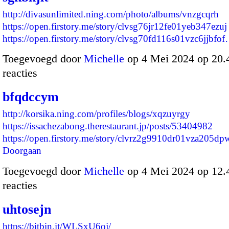
http://divasunlimited.ning.com/photo/albums/vnzgcqrh
https://open.firstory.me/story/clvsg76jr12fe01yeb347ezuj
https://open.firstory.me/story/clvsg70fd116s01vzc6jjbfo
Toegevoegd door
Michelle
op 4 Mei 2024 op 20
reacties
bfqdccym
http://korsika.ning.com/profiles/blogs/xqzuyrgy
https://issachezabong.therestaurant.jp/posts/53404982
https://open.firstory.me/story/clvrz2g9910dr01vza205d
Doorgaan
Toegevoegd door
Michelle
op 4 Mei 2024 op 12
reacties
uhtosejn
https://bitbin.it/WLSxU6oj/