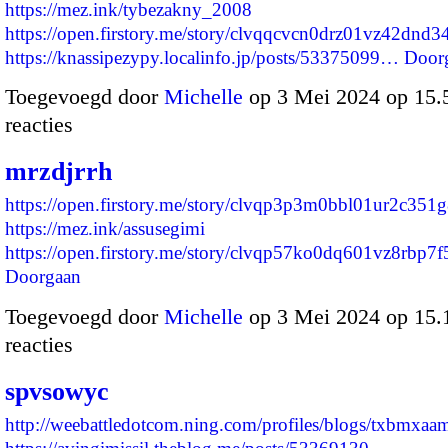
https://mez.ink/tybezakny_2008
https://open.firstory.me/story/clvqqcvcn0drz01vz42dnd3
https://knassipezypy.localinfo.jp/posts/53375099…
Door
Toegevoegd door
Michelle
op 3 Mei 2024 op 15
reacties
mrzdjrrh
https://open.firstory.me/story/clvqp3p3m0bbl01ur2c351
https://mez.ink/assusegimi
https://open.firstory.me/story/clvqp57ko0dq601vz8rbp
Doorgaan
Toegevoegd door
Michelle
op 3 Mei 2024 op 15
reacties
spvsowyc
http://weebattledotcom.ning.com/profiles/blogs/txbmxaa