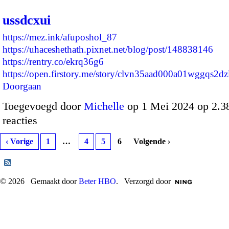
ussdcxui
https://mez.ink/afuposhol_87
https://uhaceshethath.pixnet.net/blog/post/148838146
https://rentry.co/ekrq36g6
https://open.firstory.me/story/clvn35aad000a01wggqs2d
Doorgaan
Toegevoegd door
Michelle
op 1 Mei 2024 op 2.
reacties
‹ Vorige
1
…
4
5
6
Volgende ›
© 2026 Gemaakt door
Beter HBO
. Verzorgd door