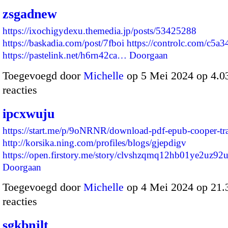
zsgadnew
https://ixochigydexu.themedia.jp/posts/53425288
https://baskadia.com/post/7fboi
https://controlc.com/c5a
https://pastelink.net/h6rn42ca…
Doorgaan
Toegevoegd door
Michelle
op 5 Mei 2024 op 4.
reacties
ipcxwuju
https://start.me/p/9oNRNR/download-pdf-epub-cooper-tr
http://korsika.ning.com/profiles/blogs/gjepdigv
https://open.firstory.me/story/clvshzqmq12hb01ye2uz9
Doorgaan
Toegevoegd door
Michelle
op 4 Mei 2024 op 21
reacties
sgkbnjlt