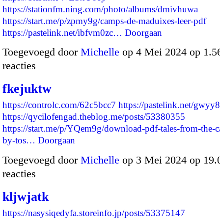
https://stationfm.ning.com/photo/albums/dmivhuwa
https://start.me/p/zpmy9g/camps-de-maduixes-leer-pdf
https://pastelink.net/ibfvm0zc…
Doorgaan
Toegevoegd door
Michelle
op 4 Mei 2024 op 1.
reacties
fkejuktw
https://controlc.com/62c5bcc7
https://pastelink.net/gwyy
https://qycilofengad.theblog.me/posts/53380355
https://start.me/p/YQem9g/download-pdf-tales-from-the-c
by-tos…
Doorgaan
Toegevoegd door
Michelle
op 3 Mei 2024 op 19
reacties
kljwjatk
https://nasysiqedyfa.storeinfo.jp/posts/53375147