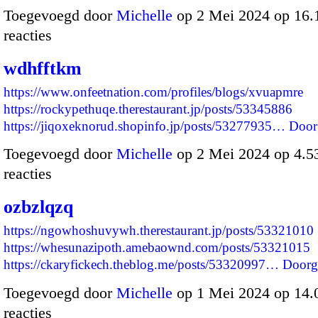
Toegevoegd door
Michelle
op 2 Mei 2024 op 16
reacties
wdhfftkm
https://www.onfeetnation.com/profiles/blogs/xvuapmre
https://rockypethuqe.therestaurant.jp/posts/53345886
https://jiqoxeknorud.shopinfo.jp/posts/53277935…
Door
Toegevoegd door
Michelle
op 2 Mei 2024 op 4.
reacties
ozbzlqzq
https://ngowhoshuvywh.therestaurant.jp/posts/53321010
https://whesunazipoth.amebaownd.com/posts/53321015
https://ckaryfickech.theblog.me/posts/53320997…
Doorg
Toegevoegd door
Michelle
op 1 Mei 2024 op 14
reacties