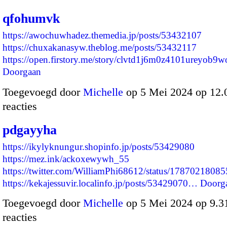
qfohumvk
https://awochuwhadez.themedia.jp/posts/53432107
https://chuxakanasyw.theblog.me/posts/53432117
https://open.firstory.me/story/clvtd1j6m0z4101ureyob9
Doorgaan
Toegevoegd door
Michelle
op 5 Mei 2024 op 12
reacties
pdgayyha
https://ikylyknungur.shopinfo.jp/posts/53429080
https://mez.ink/ackoxewywh_55
https://twitter.com/WilliamPhi68612/status/178702180
https://kekajessuvir.localinfo.jp/posts/53429070…
Doorg
Toegevoegd door
Michelle
op 5 Mei 2024 op 9.
reacties