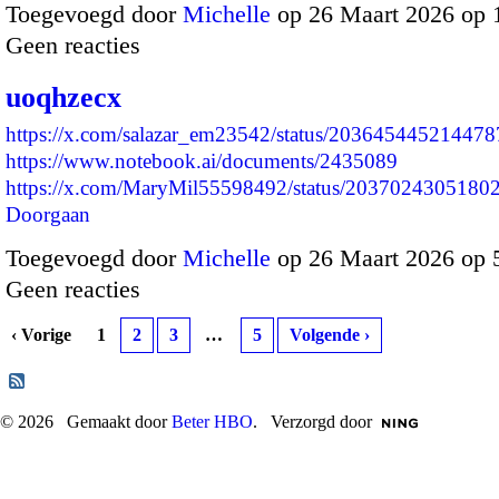
Toegevoegd door
Michelle
op 26 Maart 2026 op
Geen reacties
uoqhzecx
https://x.com/salazar_em23542/status/20364544521447
https://www.notebook.ai/documents/2435089
https://x.com/MaryMil55598492/status/203702430518
Doorgaan
Toegevoegd door
Michelle
op 26 Maart 2026 op 
Geen reacties
‹ Vorige
1
2
3
…
5
Volgende ›
© 2026 Gemaakt door
Beter HBO
. Verzorgd door