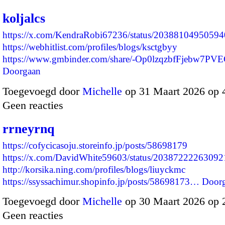
koljalcs
https://x.com/KendraRobi67236/status/2038810495059
https://webhitlist.com/profiles/blogs/ksctgbyy
https://www.gmbinder.com/share/-Op0lzqzbfFjebw7P
Doorgaan
Toegevoegd door
Michelle
op 31 Maart 2026 op 
Geen reacties
rrneyrnq
https://cofycicasoju.storeinfo.jp/posts/58698179
https://x.com/DavidWhite59603/status/2038722226309
http://korsika.ning.com/profiles/blogs/liuyckmc
https://ssyssachimur.shopinfo.jp/posts/58698173…
Door
Toegevoegd door
Michelle
op 30 Maart 2026 op
Geen reacties