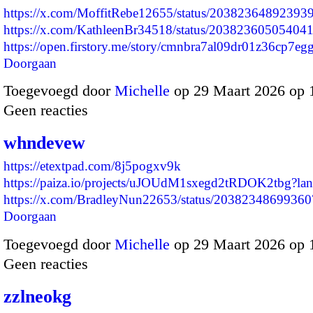
https://x.com/MoffitRebe12655/status/20382364892393
https://x.com/KathleenBr34518/status/20382360505404
https://open.firstory.me/story/cmnbra7al09dr01z36cp7e
Doorgaan
Toegevoegd door
Michelle
op 29 Maart 2026 op
Geen reacties
whndevew
https://etextpad.com/8j5pogxv9k
https://paiza.io/projects/uJOUdM1sxegd2tRDOK2tbg?l
https://x.com/BradleyNun22653/status/203823486993
Doorgaan
Toegevoegd door
Michelle
op 29 Maart 2026 op
Geen reacties
zzlneokg