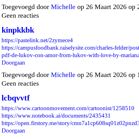
Toegevoegd door
Michelle
op 26 Maart 2026 op
Geen reacties
kinpkkbk
https://pastelink.net/2zymece4
https://campusfoodbank.raiselysite.com/charles-felder/po
pdf-de-lukov-con-amor-from-lukov-with-love-by-marian
Doorgaan
Toegevoegd door
Michelle
op 26 Maart 2026 op
Geen reacties
lcbqvvtf
https://www.cartoonmovement.com/cartoonist/1258510
https://www.notebook.ai/documents/2435431
https://open.firstory.me/story/cmn7a1cp608sq01z02pnz
Doorgaan