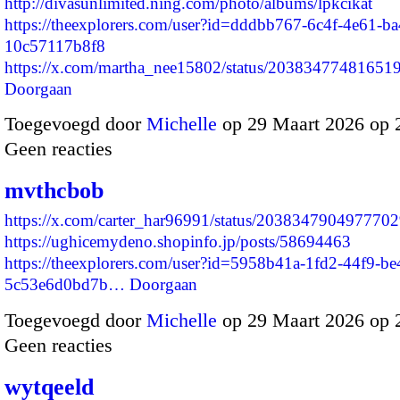
http://divasunlimited.ning.com/photo/albums/lpkcikat
https://theexplorers.com/user?id=dddbb767-6c4f-4e61-ba
10c57117b8f8
https://x.com/martha_nee15802/status/2038347748165
Doorgaan
Toegevoegd door
Michelle
op 29 Maart 2026 op
Geen reacties
mvthcbob
https://x.com/carter_har96991/status/203834790497770
https://ughicemydeno.shopinfo.jp/posts/58694463
https://theexplorers.com/user?id=5958b41a-1fd2-44f9-be
5c53e6d0bd7b…
Doorgaan
Toegevoegd door
Michelle
op 29 Maart 2026 op
Geen reacties
wytqeeld