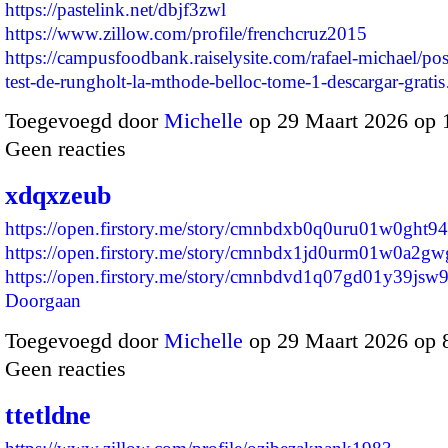
https://pastelink.net/dbjf3zwl
https://www.zillow.com/profile/frenchcruz2015
https://campusfoodbank.raiselysite.com/rafael-michael/post
test-de-rungholt-la-mthode-belloc-tome-1-descargar-grat
Toegevoegd door
Michelle
op 29 Maart 2026 op
Geen reacties
xdqxzeub
https://open.firstory.me/story/cmnbdxb0q0uru01w0ght9
https://open.firstory.me/story/cmnbdx1jd0urm01w0a2gw
https://open.firstory.me/story/cmnbdvd1q07gd01y39js
Doorgaan
Toegevoegd door
Michelle
op 29 Maart 2026 op 
Geen reacties
ttetldne