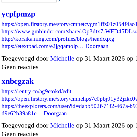
ycpfpmzp
https://open.firstory.me/story/cmnetcvgm1ffz01z054f4ao
https://www.gmbinder.com/share/-Op3dtx7-WFD45DLsr
http://korsika.ning.com/profiles/blogs/hendcqxg
https://etextpad.com/e2jgqamolp…
Doorgaan
Toegevoegd door
Michelle
op 31 Maart 2026 op
Geen reacties
xnbcgzak
https://rentry.co/ag9etokd/edit
https://open.firstory.me/story/cmnehps7c0pbj01y32jzkc
https://theexplorers.com/user?id=dabb502f-71f2-467a-b9
d9e62b39a81e…
Doorgaan
Toegevoegd door
Michelle
op 31 Maart 2026 op
Geen reacties