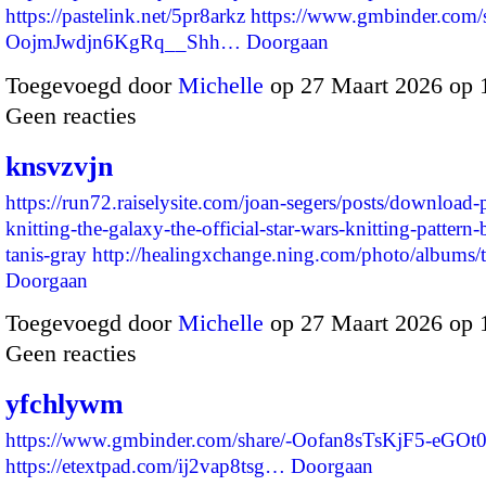
https://pastelink.net/5pr8arkz
https://www.gmbinder.com/s
OojmJwdjn6KgRq__Shh…
Doorgaan
Toegevoegd door
Michelle
op 27 Maart 2026 op 
Geen reacties
knsvzvjn
https://run72.raiselysite.com/joan-segers/posts/download-p
knitting-the-galaxy-the-official-star-wars-knitting-pattern
tanis-gray
http://healingxchange.ning.com/photo/albums
Doorgaan
Toegevoegd door
Michelle
op 27 Maart 2026 op
Geen reacties
yfchlywm
https://www.gmbinder.com/share/-Oofan8sTsKjF5-eGOt
https://etextpad.com/ij2vap8tsg…
Doorgaan