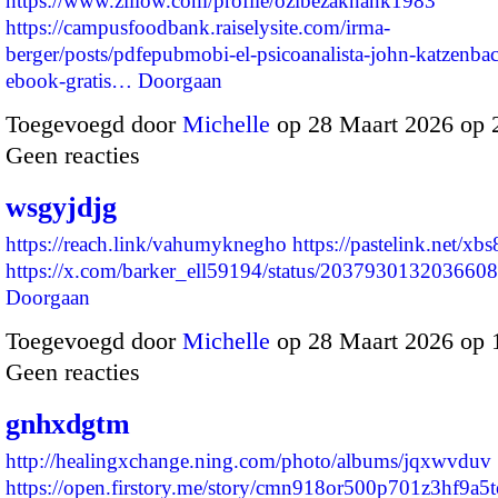
https://www.zillow.com/profile/ozibezaknank1983
https://campusfoodbank.raiselysite.com/irma-
berger/posts/pdfepubmobi-el-psicoanalista-john-katzenbac
ebook-gratis…
Doorgaan
Toegevoegd door
Michelle
op 28 Maart 2026 op
Geen reacties
wsgyjdjg
https://reach.link/vahumyknegho
https://pastelink.net/xb
https://x.com/barker_ell59194/status/20379301320366
Doorgaan
Toegevoegd door
Michelle
op 28 Maart 2026 op
Geen reacties
gnhxdgtm
http://healingxchange.ning.com/photo/albums/jqxwvduv
https://open.firstory.me/story/cmn918or500p701z3hf9a5