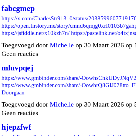
fabcgmep
https://x.com/CharlesStr91310/status/203859960771917
https://open.firstory.me/story/cmnd6qmjg0xrf0103b7gah
https://jsfiddle.net/x10kzh7n/
https://pastelink.net/o4txj
Toegevoegd door
Michelle
op 30 Maart 2026 op
Geen reacties
mluvpqej
https://www.gmbinder.com/share/-OowhsChkUDyJNqV
https://www.gmbinder.com/share/-OowhrQ8GIJ078tto
Doorgaan
Toegevoegd door
Michelle
op 30 Maart 2026 op 
Geen reacties
hjepzfwf