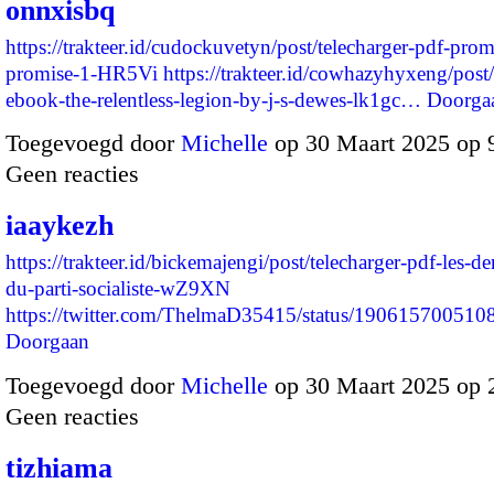
onnxisbq
https://trakteer.id/cudockuvetyn/post/telecharger-pdf-pro
promise-1-HR5Vi
https://trakteer.id/cowhazyhyxeng/post/
ebook-the-relentless-legion-by-j-s-dewes-lk1gc…
Doorga
Toegevoegd door
Michelle
op 30 Maart 2025 op 
Geen reacties
iaaykezh
https://trakteer.id/bickemajengi/post/telecharger-pdf-les-de
du-parti-socialiste-wZ9XN
https://twitter.com/ThelmaD35415/status/1906157005
Doorgaan
Toegevoegd door
Michelle
op 30 Maart 2025 op 
Geen reacties
tizhiama