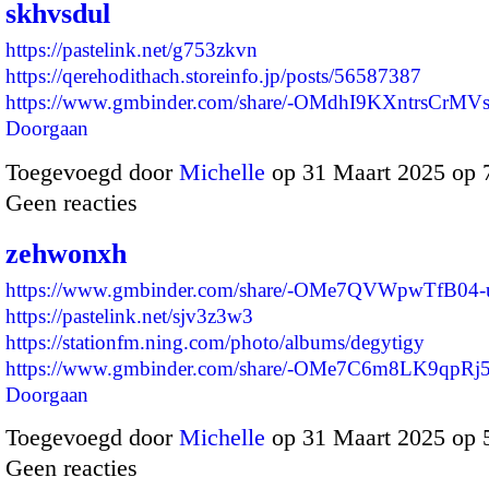
skhvsdul
https://pastelink.net/g753zkvn
https://qerehodithach.storeinfo.jp/posts/56587387
https://www.gmbinder.com/share/-OMdhI9KXntrsCrMV
Doorgaan
Toegevoegd door
Michelle
op 31 Maart 2025 op 
Geen reacties
zehwonxh
https://www.gmbinder.com/share/-OMe7QVWpwTfB04-
https://pastelink.net/sjv3z3w3
https://stationfm.ning.com/photo/albums/degytigy
https://www.gmbinder.com/share/-OMe7C6m8LK9qpR
Doorgaan
Toegevoegd door
Michelle
op 31 Maart 2025 op 
Geen reacties