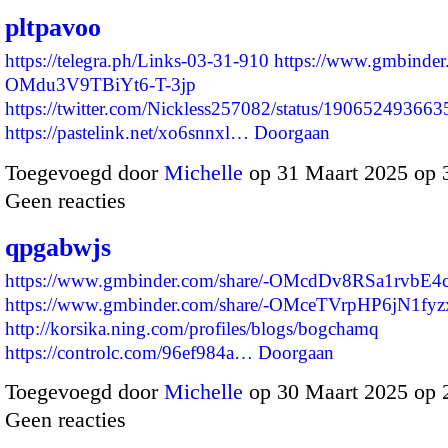
pltpavoo
https://telegra.ph/Links-03-31-910
https://www.gmbinder.
OMdu3V9TBiYt6-T-3jp
https://twitter.com/Nickless257082/status/19065249366
https://pastelink.net/xo6snnxl…
Doorgaan
Toegevoegd door
Michelle
op 31 Maart 2025 op 
Geen reacties
qpgabwjs
https://www.gmbinder.com/share/-OMcdDv8RSa1rvbE4
https://www.gmbinder.com/share/-OMceTVrpHP6jN1fy
http://korsika.ning.com/profiles/blogs/bogchamq
https://controlc.com/96ef984a…
Doorgaan
Toegevoegd door
Michelle
op 30 Maart 2025 op
Geen reacties