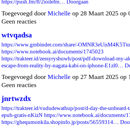
https://push.fm/fl/2ioilefm…
Doorgaan
Toegevoegd door
Michelle
op 28 Maart 2025 op 
Geen reacties
wtvqadsa
https://www.gmbinder.com/share/-OMNR3eUisM4K5T
https://www.notebook.ai/documents/1745023
https://trakteer.id/zessyryshuwh/post/pdf-download-my-al
escape-from-reality-by-nagata-kabi-on-iphone-E1zl0…
D
Toegevoegd door
Michelle
op 27 Maart 2025 op
Geen reacties
jnrtwzdx
https://trakteer.id/vududewathup/post/d-day-the-unheard-t
epub-gratis-nKizN
https://www.notebook.ai/documents/
https://ghequmonkila.shopinfo.jp/posts/56559314…
Doo