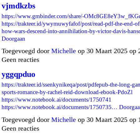
vjmdkzbs
https://www.gmbinder.com/share/-OMc8GE8eY3w_fK
https://trakteer.id/ywymuwyfafof/post/read-pdf-the-end-of
how-wars-descend-into-annihilation-by-victor-davis-h
Doorgaan
Toegevoegd door
Michelle
op 30 Maart 2025 op
Geen reacties
yggqpduo
https://trakteer.id/ssenkynikeqa/post/pdfepub-the-long-ga
sports-romance-by-rachel-reid-download-ebook-PdoZl
https://www.notebook.ai/documents/1750741
https://www.notebook.ai/documents/1750735…
Doorgaa
Toegevoegd door
Michelle
op 30 Maart 2025 op
Geen reacties