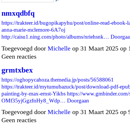
nmxqdbfq
https://trakteer.id/bugopikapyhu/post/online-read-ebook-l
anna-marie-mclemore-6A7oj
http://caisu1.ning.com/photo/albums/nriehsnk…
Doorgaa
Toegevoegd door
Michelle
op 31 Maart 2025 op
Geen reacties
grmtxbex
https://oghopycahoza.themedia.jp/posts/56588061
https://trakteer.id/mytumubazuck/post/download-pdf-epu
painting-by-max-ernst-Yikbs
https://www.gmbinder.com/s
OMf35yjGgzfnHy8_Wdp…
Doorgaan
Toegevoegd door
Michelle
op 31 Maart 2025 op 
Geen reacties