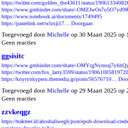
https://twitter.com/golden_the43611/status/190613340
https://www.gmbinder.com/share/-OMZJwOs7o5O7yd9
https://www.notebook.ai/documents/1749495
https://pastelink.net/wlzxji17…
Doorgaan
Toegevoegd door
Michelle
op 30 Maart 2025 op 
Geen reacties
ggsisitc
https://www.gmbinder.com/share/-OMYrgNymraj7yhhQ
https://twitter.com/fox_larry3599/status/190610058197
https://knyrynkyperu.themedia.jp/posts/56576710…
Doo
Toegevoegd door
Michelle
op 29 Maart 2025 op
Geen reacties
zzvkeqgz
https://trakteer.id/ahoshaliwegh/post/epub-download-cred