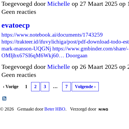
Toegevoegd door
Michelle
op 27 Maart 2025 op
Geen reacties
evatoecp
https://www.notebook.ai/documents/1743259
https://trakteer.id/ifuvylichiga/post/pdf-download-todo-es
mark-manson-UQGNj
https://www.gmbinder.com/share/-
OMIjbx67SI6qM6Wkj60…
Doorgaan
Toegevoegd door
Michelle
op 26 Maart 2025 op
Geen reacties
‹ Vorige
1
2
3
…
7
Volgende ›
© 2026 Gemaakt door
Beter HBO
. Verzorgd door