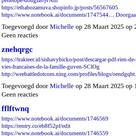
penelope-douglas-jvAui
https://ethabozamuva.shopinfo.jp/posts/56567605
https://www.notebook.ai/documents/1747544…
Doorgaa
Toegevoegd door
Michelle
op 28 Maart 2025 op
Geen reacties
znehqrgc
https://trakteer.id/sishavybicko/post/descargar-pdf-rien-de
vies-francaises-de-la-famille-guven-SClOg
http://weebattledotcom.ning.com/profiles/blogs/oendgqb
Toegevoegd door
Michelle
op 28 Maart 2025 op
Geen reacties
fflftwnq
https://www.notebook.ai/documents/1746569
https://rentry.co/eb8f52pf/edit
https://www.notebook.ai/documents/1746559