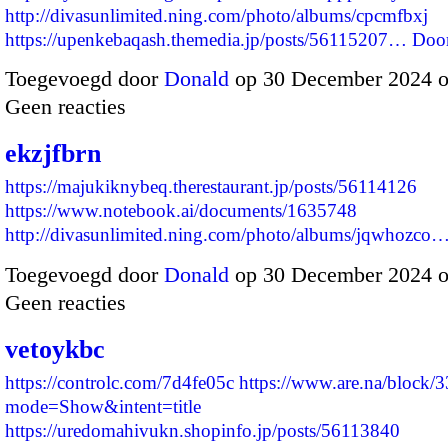
http://divasunlimited.ning.com/photo/albums/cpcmfbxj
https://upenkebaqash.themedia.jp/posts/56115207…
Doo
Toegevoegd door
Donald
op 30 December 2024 
Geen reacties
ekzjfbrn
https://majukiknybeq.therestaurant.jp/posts/56114126
https://www.notebook.ai/documents/1635748
http://divasunlimited.ning.com/photo/albums/jqwhozco
Toegevoegd door
Donald
op 30 December 2024 
Geen reacties
vetoykbc
https://controlc.com/7d4fe05c
https://www.are.na/block/
mode=Show&intent=title
https://uredomahivukn.shopinfo.jp/posts/56113840