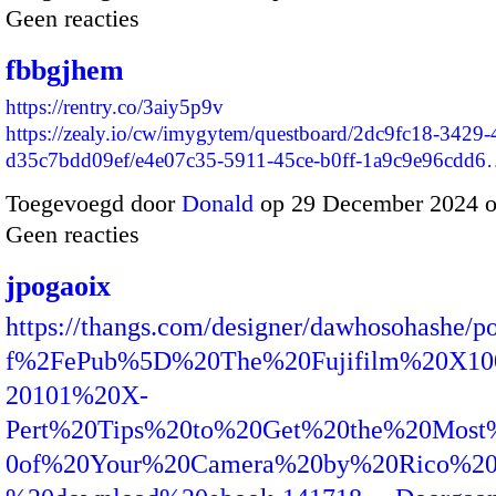
Geen reacties
fbbgjhem
https://rentry.co/3aiy5p9v
https://zealy.io/cw/imygytem/questboard/2dc9fc18-3429
d35c7bdd09ef/e4e07c35-5911-45ce-b0ff-1a9c9e96cdd
Toegevoegd door
Donald
op 29 December 2024 
Geen reacties
jpogaoix
https://thangs.com/designer/dawhosohashe/
f%2FePub%5D%20The%20Fujifilm%20X
20101%20X-
Pert%20Tips%20to%20Get%20the%20Mos
0of%20Your%20Camera%20by%20Rico%20Pf