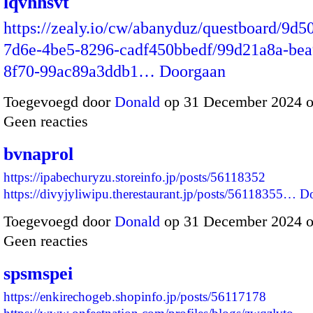
lqvhhsvt
https://zealy.io/cw/abanyduz/questboard/9d5
7d6e-4be5-8296-cadf450bbedf/99d21a8a-bea
8f70-99ac89a3ddb1…
Doorgaan
Toegevoegd door
Donald
op 31 December 2024 
Geen reacties
bvnaprol
https://ipabechuryzu.storeinfo.jp/posts/56118352
https://divyjyliwipu.therestaurant.jp/posts/56118355…
Do
Toegevoegd door
Donald
op 31 December 2024 
Geen reacties
spsmspei
https://enkirechogeb.shopinfo.jp/posts/56117178