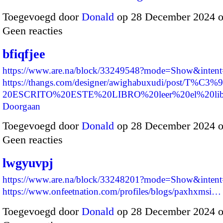
Toegevoegd door
Donald
op 28 December 2024 
Geen reacties
bfiqfjee
https://www.are.na/block/33249548?mode=Show&intent=
https://thangs.com/designer/awighabuxudi/post/T%
20ESCRITO%20ESTE%20LIBRO%20leer%20el%20lib
Doorgaan
Toegevoegd door
Donald
op 28 December 2024 
Geen reacties
lwgyuvpj
https://www.are.na/block/33248201?mode=Show&intent=
https://www.onfeetnation.com/profiles/blogs/paxhxmsi…
Toegevoegd door
Donald
op 28 December 2024 