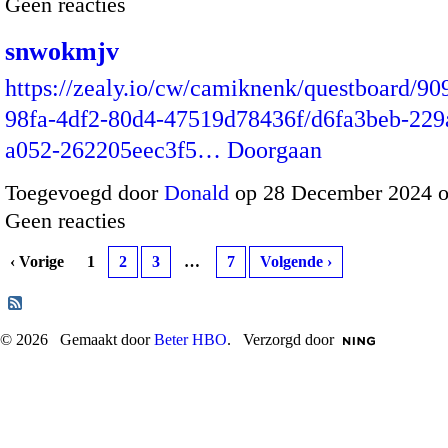
Geen reacties
snwokmjv
https://zealy.io/cw/camiknenk/questboard/90
98fa-4df2-80d4-47519d78436f/d6fa3beb-229
a052-262205eec3f5…
Doorgaan
Toegevoegd door
Donald
op 28 December 2024 
Geen reacties
‹ Vorige
1
2
3
…
7
Volgende ›
© 2026 Gemaakt door
Beter HBO
. Verzorgd door