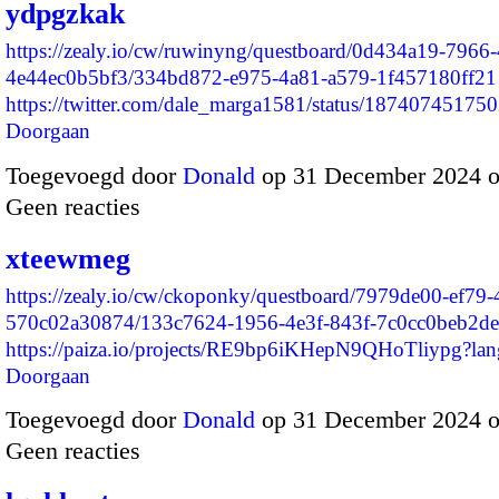
ydpgzkak
https://zealy.io/cw/ruwinyng/questboard/0d434a19-7966
4e44ec0b5bf3/334bd872-e975-4a81-a579-1f457180ff21
https://twitter.com/dale_marga1581/status/187407451
Doorgaan
Toegevoegd door
Donald
op 31 December 2024 
Geen reacties
xteewmeg
https://zealy.io/cw/ckoponky/questboard/7979de00-ef79-
570c02a30874/133c7624-1956-4e3f-843f-7c0cc0beb2de
https://paiza.io/projects/RE9bp6iKHepN9QHoTliypg?l
Doorgaan
Toegevoegd door
Donald
op 31 December 2024 
Geen reacties