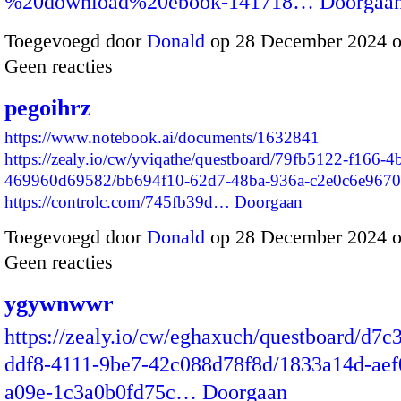
%20download%20ebook-141718…
Doorgaa
Toegevoegd door
Donald
op 28 December 2024 
Geen reacties
pegoihrz
https://www.notebook.ai/documents/1632841
https://zealy.io/cw/yviqathe/questboard/79fb5122-f166-
469960d69582/bb694f10-62d7-48ba-936a-c2e0c6e9670
https://controlc.com/745fb39d…
Doorgaan
Toegevoegd door
Donald
op 28 December 2024 
Geen reacties
ygywnwwr
https://zealy.io/cw/eghaxuch/questboard/d7c
ddf8-4111-9be7-42c088d78f8d/1833a14d-aef
a09e-1c3a0b0fd75c…
Doorgaan