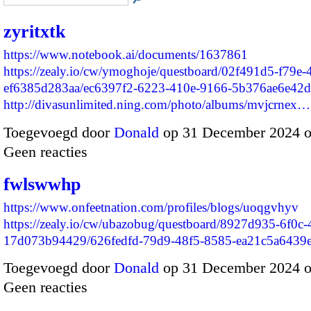
zyritxtk
https://www.notebook.ai/documents/1637861
https://zealy.io/cw/ymoghoje/questboard/02f491d5-f79e-
ef6385d283aa/ec6397f2-6223-410e-9166-5b376ae6e42d
http://divasunlimited.ning.com/photo/albums/mvjcrnex…
Toegevoegd door
Donald
op 31 December 2024 
Geen reacties
fwlswwhp
https://www.onfeetnation.com/profiles/blogs/uoqgvhyv
https://zealy.io/cw/ubazobug/questboard/8927d935-6f0c
17d073b94429/626fedfd-79d9-48f5-8585-ea21c5a643
Toegevoegd door
Donald
op 31 December 2024 
Geen reacties