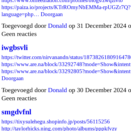
https://www.onfeetnation.com/profiles/blogs/zwqzlvto
https://paiza.io/projects/KTrROmyNbEMMa-rpUGZr7Q?
language=php…
Doorgaan
Toegevoegd door
Donald
op 31 December 2024 
Geen reacties
iwgbsvli
https://twitter.com/nirvanandn/status/187382618091647
https://www.are.na/block/33292748?mode=Show&intent=
https://www.are.na/block/33292805?mode=Show&intent
Doorgaan
Toegevoegd door
Donald
op 30 December 2024 
Geen reacties
smgdvfnl
https://tixysulehegu.shopinfo.jp/posts/56115256
http://taylorhicks.ning.com/photo/albums/pppkfvzy