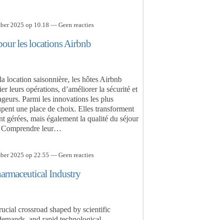
er 2025 op 10.18 — Geen reacties
 pour les locations Airbnb
a location saisonnière, les hôtes Airbnb
r leurs opérations, d’améliorer la sécurité et
ageurs. Parmi les innovations les plus
upent une place de choix. Elles transforment
nt gérées, mais également la qualité du séjour
res. Comprendre leur…
er 2025 op 22.55 — Geen reacties
armaceutical Industry
rucial crossroad shaped by scientific
demands, and rapid technological