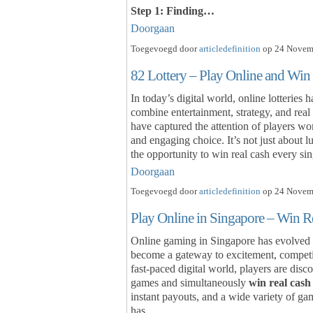
Step 1: Finding…
Doorgaan
Toegevoegd door
articledefinition
op 24 Novemb
82 Lottery – Play Online and Win
In today’s digital world, online lotteries
combine entertainment, strategy, and rea
have captured the attention of players wo
and engaging choice. It’s not just about l
the opportunity to win real cash every s
Doorgaan
Toegevoegd door
articledefinition
op 24 Novemb
Play Online in Singapore – Win R
Online gaming in Singapore has evolved i
become a gateway to excitement, competiti
fast-paced digital world, players are disco
games and simultaneously
win real cash
instant payouts, and a wide variety of ga
has…