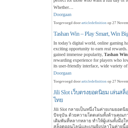
perfect for those who want a full day of f
Whether…
Doorgaan
Toegevoegd door
articledefinition
op 27 Novemb
Tashan Win – Play Smart, Win Bi
In today’s digital world, online gaming 
exciting opportunity to earn real reward
gained immense popularity,
Tashan Win
rewarding experience for players who lov
its user-friendly interface, wide variety
Doorgaan
Toegevoegd door
articledefinition
op 27 Novemb
Jili Slot เว็บตรงยอดนิยม เล่นส
ไทย
Jili Slot กลายเป็นหนึ่งในค่ายเกมยอดนิ
ปัจจุบัน ด้วยความโดดเด่นทั้งด้านคุณ
เดิมพันที่หลากหลาย ทำให้ผู้เล่นทั้งมือ
สล็อตออนไลน์และเกมยิงปลาในค่ายนี้อย่