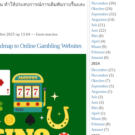
November
(39)
 ทำให้ประสบการณ์การเดิมพันราบรื่นและ
Oktober
(24)
September
(32)
Augustus
(14)
Juli
(21)
Juni
(22)
er 2025 op 13.04 — Geen reacties
Mei
(6)
April
(4)
oadmap to Online Gambling Websites
Maart
(9)
Februari
(4)
Januari
(6)
2024
December
(21)
November
(3)
Oktober
(7)
September
(5)
Augustus
(1)
Juli
(3)
Juni
(3)
Mei
(6)
April
(1)
Maart
(9)
Februari
(8)
Januari
(7)