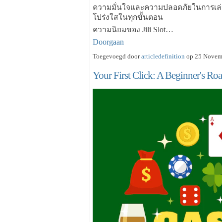
ความมั่นใจและความปลอดภัยในการเล่น
โปร่งใสในทุกขั้นตอน
ความนิยมของ Jili Slot…
Doorgaan
Toegevoegd door
articledefinition
op 25 Novemb
Your First Click: A Beginner's R