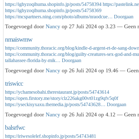
https://ighyzoqihuma.shopinfo.jp/posts/54758394
https://pastelink
https://ighyzoqihuma.shopinfo.jp/posts/54758369
https://mcspartners.ning.com/photo/albums/nraodcue…
Doorgaan
Toegevoegd door
Nancy
op 27 Juli 2024 op 3.23 — Geen r
nmaiswmw
https://community.thoracic.org/blog/kindle-d-argent-et-de-sang-dow
https://community.thoracic.org/blog/guilty-creatures-sex-god-and-mu
tallahassee-florida-by-mik…
Doorgaan
Toegevoegd door
Nancy
op 26 Juli 2024 op 19.46 — Geen 
triswicc
https://ychamesobahi.therestaurant.jp/posts/54743614
https://open.firstory.me/story/clz226akg00vt01zg9qfv5q0f
https://yseckisyxaxu.themedia.jp/posts/54743628…
Doorgaan
Toegevoegd door
Nancy
op 26 Juli 2024 op 4.12 — Geen r
balsrfwc
https://iriwesolelef.shopinfo.jp/posts/54743481