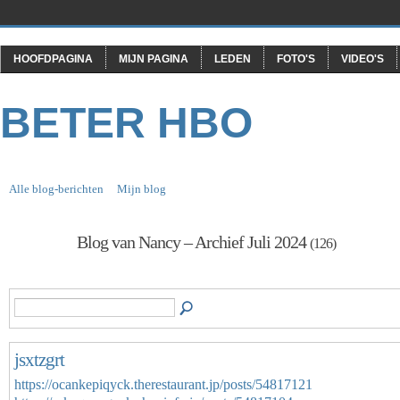
HOOFDPAGINA
MIJN PAGINA
LEDEN
FOTO'S
VIDEO'S
BETER HBO
Alle blog-berichten
Mijn blog
Blog van Nancy – Archief Juli 2024
(126)
jsxtzgrt
https://ocankepiqyck.therestaurant.jp/posts/54817121