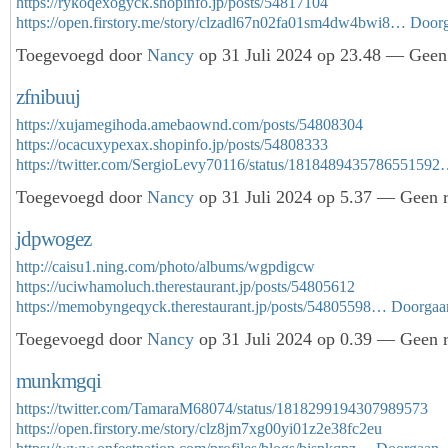
https://rykoqexogyck.shopinfo.jp/posts/54817104
https://open.firstory.me/story/clzadl67n02fa01sm4dw4bwi8…
Door
Toegevoegd door
Nancy
op 31 Juli 2024 op 23.48 — Geen 
zfnibuuj
https://xujamegihoda.amebaownd.com/posts/54808304
https://ocacuxypexax.shopinfo.jp/posts/54808333
https://twitter.com/SergioLevy70116/status/181848943578655159
Toegevoegd door
Nancy
op 31 Juli 2024 op 5.37 — Geen r
jdpwogez
http://caisu1.ning.com/photo/albums/wgpdigcw
https://uciwhamoluch.therestaurant.jp/posts/54805612
https://memobyngeqyck.therestaurant.jp/posts/54805598…
Doorgaa
Toegevoegd door
Nancy
op 31 Juli 2024 op 0.39 — Geen r
munkmgqi
https://twitter.com/TamaraM68074/status/1818299194307989573
https://open.firstory.me/story/clz8jm7xg00yi01z2e38fc2eu