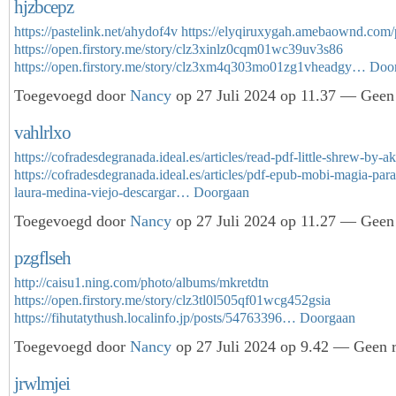
hjzbcepz
https://pastelink.net/ahydof4v
https://elyqiruxygah.amebaownd.com
https://open.firstory.me/story/clz3xinlz0cqm01wc39uv3s86
https://open.firstory.me/story/clz3xm4q303mo01zg1vheadgy…
Doo
Toegevoegd door
Nancy
op 27 Juli 2024 op 11.37 — Geen 
vahlrlxo
https://cofradesdegranada.ideal.es/articles/read-pdf-little-shrew-by-
https://cofradesdegranada.ideal.es/articles/pdf-epub-mobi-magia-par
laura-medina-viejo-descargar…
Doorgaan
Toegevoegd door
Nancy
op 27 Juli 2024 op 11.27 — Geen 
pzgflseh
http://caisu1.ning.com/photo/albums/mkretdtn
https://open.firstory.me/story/clz3tl0l505qf01wcg452gsia
https://fihutatythush.localinfo.jp/posts/54763396…
Doorgaan
Toegevoegd door
Nancy
op 27 Juli 2024 op 9.42 — Geen r
jrwlmjei