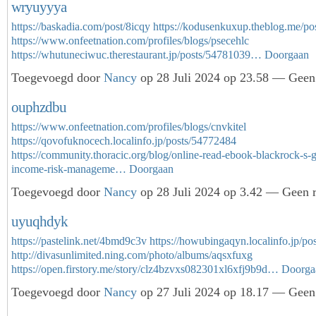
wryuyyya
https://baskadia.com/post/8icqy
https://kodusenkuxup.theblog.me/p
https://www.onfeetnation.com/profiles/blogs/psecehlc
https://whutuneciwuc.therestaurant.jp/posts/54781039…
Doorgaan
Toegevoegd door
Nancy
op 28 Juli 2024 op 23.58 — Geen 
ouphzdbu
https://www.onfeetnation.com/profiles/blogs/cnvkitel
https://qovofuknocech.localinfo.jp/posts/54772484
https://community.thoracic.org/blog/online-read-ebook-blackrock-s-g
income-risk-manageme…
Doorgaan
Toegevoegd door
Nancy
op 28 Juli 2024 op 3.42 — Geen r
uyuqhdyk
https://pastelink.net/4bmd9c3v
https://howubingaqyn.localinfo.jp/p
http://divasunlimited.ning.com/photo/albums/aqsxfuxg
https://open.firstory.me/story/clz4bzvxs082301xl6xfj9b9d…
Doorga
Toegevoegd door
Nancy
op 27 Juli 2024 op 18.17 — Geen 