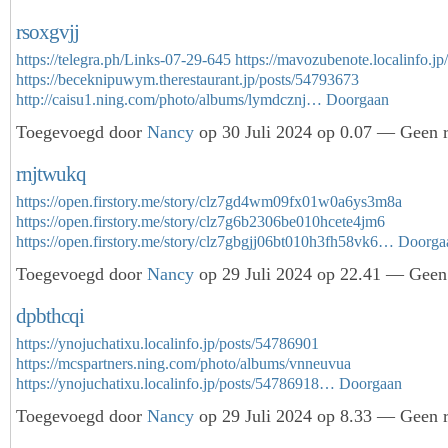
rsoxgvjj
https://telegra.ph/Links-07-29-645
https://mavozubenote.localinfo.j
https://beceknipuwym.therestaurant.jp/posts/54793673
http://caisu1.ning.com/photo/albums/lymdcznj…
Doorgaan
Toegevoegd door
Nancy
op 30 Juli 2024 op 0.07 — Geen r
rnjtwukq
https://open.firstory.me/story/clz7gd4wm09fx01w0a6ys3m8a
https://open.firstory.me/story/clz7g6b2306be010hcete4jm6
https://open.firstory.me/story/clz7gbgjj06bt010h3fh58vk6…
Doorga
Toegevoegd door
Nancy
op 29 Juli 2024 op 22.41 — Geen 
dpbthcqi
https://ynojuchatixu.localinfo.jp/posts/54786901
https://mcspartners.ning.com/photo/albums/vnneuvua
https://ynojuchatixu.localinfo.jp/posts/54786918…
Doorgaan
Toegevoegd door
Nancy
op 29 Juli 2024 op 8.33 — Geen r