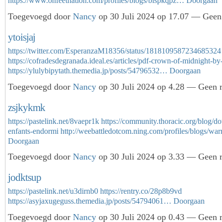
https://www.onfeetnation.com/profiles/blogs/bispkqpz…
Doorgaan
Toegevoegd door
Nancy
op 30 Juli 2024 op 17.07 — Geen 
ytoisjaj
https://twitter.com/EsperanzaM18356/status/1818109587234685324
https://cofradesdegranada.ideal.es/articles/pdf-crown-of-midnight-by
https://ylulybipytath.themedia.jp/posts/54796532…
Doorgaan
Toegevoegd door
Nancy
op 30 Juli 2024 op 4.28 — Geen r
zsjkykmk
https://pastelink.net/8vaepr1k
https://community.thoracic.org/blog/d
enfants-endormi
http://weebattledotcom.ning.com/profiles/blogs/
Doorgaan
Toegevoegd door
Nancy
op 30 Juli 2024 op 3.33 — Geen r
jodktsup
https://pastelink.net/u3dirnb0
https://rentry.co/28p8b9vd
https://asyjaxugeguss.themedia.jp/posts/54794061…
Doorgaan
Toegevoegd door
Nancy
op 30 Juli 2024 op 0.43 — Geen r