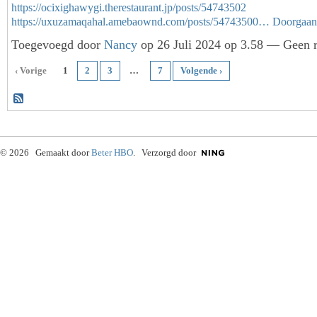
https://ocixighawygi.therestaurant.jp/posts/54743502
https://uxuzamaqahal.amebaownd.com/posts/54743500…
Doorgaan
Toegevoegd door
Nancy
op 26 Juli 2024 op 3.58 — Geen r
‹ Vorige
1
2
3
…
7
Volgende ›
© 2026 Gemaakt door
Beter HBO
. Verzorgd door