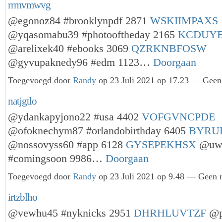
rrmvmwvg
@egonoz84 #brooklynpdf 2871
WSKIIMPAXS
@yqasomabu39 #photooftheday 2165
KCDUYB
@arelixek40 #ebooks 3069
QZRKNBFOSW
@gyvupaknedy96 #edm 1123…
Doorgaan
Toegevoegd door
Randy
op 23 Juli 2021 op 17.23 — Geen 
natjgtlo
@ydankapyjono22 #usa 4402
VOFGVNCPDE
@ofoknechym87 #orlandobirthday 6405
BYRU
@nossovyss60 #app 6128
GYSEPEKHSX
@uwh
#comingsoon 9986…
Doorgaan
Toegevoegd door
Randy
op 23 Juli 2021 op 9.48 — Geen r
irtzblho
@vewhu45 #nyknicks 2951
DHRHLUVTZF
@p