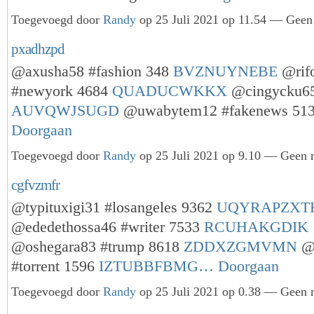
Toegevoegd door
Randy
op 25 Juli 2021 op 11.54 — Geen 
pxadhzpd
@axusha58 #fashion 348
BVZNUYNEBE
@rif
#newyork 4684
QUADUCWKKX
@cingycku65
AUVQWJSUGD
@uwabytem12 #fakenews 5
Doorgaan
Toegevoegd door
Randy
op 25 Juli 2021 op 9.10 — Geen r
cgfvzmfr
@typituxigi31 #losangeles 9362
UQYRAPZXT
@ededethossa46 #writer 7533
RCUHAKGDIK
@oshegara83 #trump 8618
ZDDXZGMVMN
@i
#torrent 1596
IZTUBBFBMG…
Doorgaan
Toegevoegd door
Randy
op 25 Juli 2021 op 0.38 — Geen r