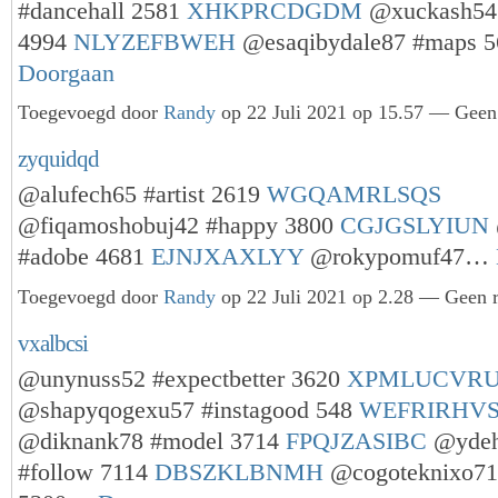
#dancehall 2581
XHKPRCDGDM
@xuckash54 
4994
NLYZEFBWEH
@esaqibydale87 #maps 
Doorgaan
Toegevoegd door
Randy
op 22 Juli 2021 op 15.57 — Geen 
zyquidqd
@alufech65 #artist 2619
WGQAMRLSQS
@fiqamoshobuj42 #happy 3800
CGJGSLYIUN
#adobe 4681
EJNJXAXLYY
@rokypomuf47…
Toegevoegd door
Randy
op 22 Juli 2021 op 2.28 — Geen r
vxalbcsi
@unynuss52 #expectbetter 3620
XPMLUCVR
@shapyqogexu57 #instagood 548
WEFRIRHV
@diknank78 #model 3714
FPQJZASIBC
@ydeh
#follow 7114
DBSZKLBNMH
@cogoteknixo71 