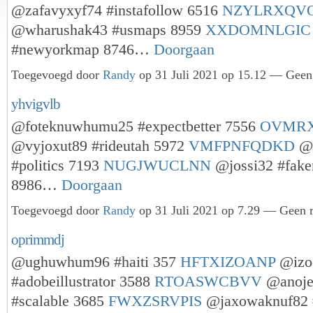
@zafavyxyf74 #instafollow 6516
NZYLRXQV
@wharushak43 #usmaps 8959
XXDOMNLGIC
#newyorkmap 8746…
Doorgaan
Toegevoegd door
Randy
op 31 Juli 2021 op 15.12 — Geen 
yhvigvlb
@foteknuwhumu25 #expectbetter 7556
OVMR
@vyjoxut89 #rideutah 5972
VMFPNFQDKD
@e
#politics 7193
NUGJWUCLNN
@jossi32 #fak
8986…
Doorgaan
Toegevoegd door
Randy
op 31 Juli 2021 op 7.29 — Geen r
oprimmdj
@ughuwhum96 #haiti 357
HFTXIZOANP
@izo
#adobeillustrator 3588
RTOASWCBVV
@anoj
#scalable 3685
FWXZSRVPIS
@jaxowaknuf82 