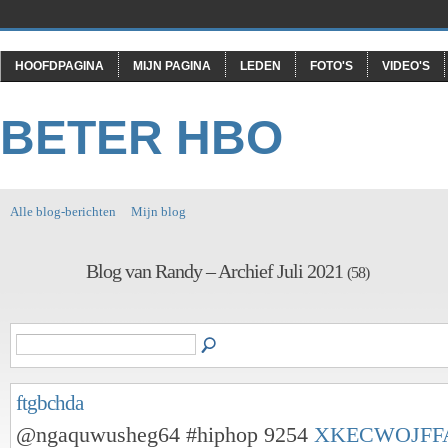
HOOFDPAGINA
MIJN PAGINA
LEDEN
FOTO'S
VIDEO'S
BETER HBO
Alle blog-berichten
Mijn blog
Blog van Randy – Archief Juli 2021
(58)
ftgbchda
@ngaquwusheg64 #hiphop 9254
XKECWOJFF