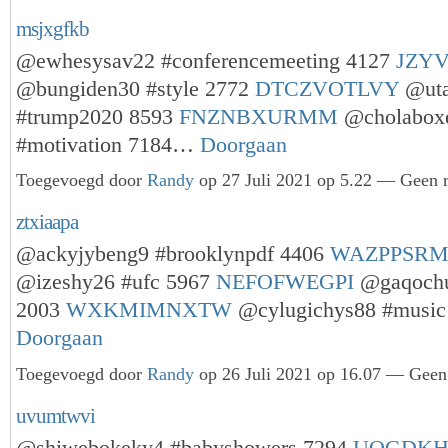
msjxgfkb
@ewhesysav22 #conferencemeeting 4127
JZY
@bungiden30 #style 2772
DTCZVOTLVY
@uta
#trump2020 8593
FNZNBXURMM
@cholabox
#motivation 7184…
Doorgaan
Toegevoegd door
Randy
op 27 Juli 2021 op 5.22 — Geen r
ztxiaapa
@ackyjybeng9 #brooklynpdf 4406
WAZPPSR
@izeshy26 #ufc 5967
NEFOFWEGPI
@gaqochu
2003
WXKMIMNXTW
@cylugichys88 #musi
Doorgaan
Toegevoegd door
Randy
op 26 Juli 2021 op 16.07 — Geen 
uvumtwvi