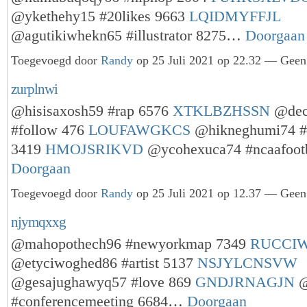
@ykethehy15 #20likes 9663
LQIDMYFFJL
@agutikiwhekn65 #illustrator 8275…
Doorgaan
Toegevoegd door
Randy
op 25 Juli 2021 op 22.32 — Geen 
zurplnwi
@hisisaxosh59 #rap 6576
XTKLBZHSSN
@dec
#follow 476
LOUFAWGKCS
@hikneghumi74 
3419
HMOJSRIKVD
@ycohexuca74 #ncaafoot
Doorgaan
Toegevoegd door
Randy
op 25 Juli 2021 op 12.37 — Geen 
njymqxxg
@mahopothech96 #newyorkmap 7349
RUCCI
@etyciwoghed86 #artist 5137
NSJYLCNSVW
@gesajughawyq57 #love 869
GNDJRNAGJN
@
#conferencemeeting 6684…
Doorgaan