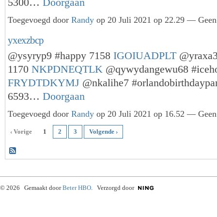
5300…
Doorgaan
Toegevoegd door
Randy
op 20 Juli 2021 op 22.29 — Geen 
yxexzbcp
@ysyryp9 #happy 7158
IGOIUADPLT
@yraxa3
1170
NKPDNEQTLK
@qywydangewu68 #iceho
FRYDTDKYMJ
@nkalihe7 #orlandobirthdaypa
6593…
Doorgaan
Toegevoegd door
Randy
op 20 Juli 2021 op 16.52 — Geen 
‹ Vorige
1
2
3
Volgende ›
© 2026 Gemaakt door
Beter HBO
. Verzorgd door