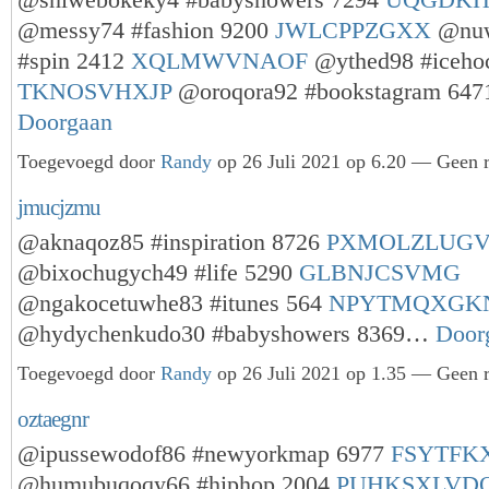
@shiwebokeky4 #babyshowers 7294
UQGDK
@messy74 #fashion 9200
JWLCPPZGXX
@nuw
#spin 2412
XQLMWVNAOF
@ythed98 #iceho
TKNOSVHXJP
@oroqora92 #bookstagram 64
Doorgaan
Toegevoegd door
Randy
op 26 Juli 2021 op 6.20 — Geen r
jmucjzmu
@aknaqoz85 #inspiration 8726
PXMOLZLUG
@bixochugych49 #life 5290
GLBNJCSVMG
@ngakocetuwhe83 #itunes 564
NPYTMQXGK
@hydychenkudo30 #babyshowers 8369…
Door
Toegevoegd door
Randy
op 26 Juli 2021 op 1.35 — Geen r
oztaegnr
@ipussewodof86 #newyorkmap 6977
FSYTFK
@humubuqoqy66 #hiphop 2004
PUHKSXLVD