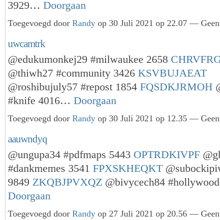
3929…
Doorgaan
Toegevoegd door
Randy
op 30 Juli 2021 op 22.07 — Geen 
uwcamtrk
@edukumonkej29 #milwaukee 2658
CHRVFR
@thiwh27 #community 3426
KSVBUJAEAT
@roshibujuly57 #repost 1854
FQSDKJRMOH
@
#knife 4016…
Doorgaan
Toegevoegd door
Randy
op 30 Juli 2021 op 12.35 — Geen 
aauwndyq
@ungupa34 #pdfmaps 5443
OPTRDKIVPF
@gh
#dankmemes 3541
FPXSKHEQKT
@subockipi
9849
ZKQBJPVXQZ
@bivycech84 #hollywoo
Doorgaan
Toegevoegd door
Randy
op 27 Juli 2021 op 20.56 — Geen 