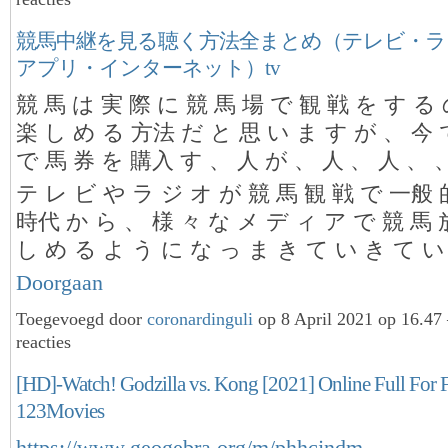
競馬中継を見る聴く方法全まとめ（テレビ・ラ
アプリ・インターネット）tv
競 馬 は 実 際 に 競 馬 場 で 観 戦 を す る
楽 し め る 方法 だ と 思 い ま す が 、 今 
で 馬 券 を 購入 す 、 人 が 、 人 、 人 、 
テ レ ビ や ラ ジ オ が 競 馬 観 戦 で 一般 
時代 か ら 、 様 々 な メ デ ィ ア で 競 馬
し め る よ う に な っ ま き て い き て 
Doorgaan
Toegevoegd door
coronardinguli
op 8 April 2021 op 16.4
reacties
[HD]-Watch! Godzilla vs. Kong [2021] Online Full For 
123Movies
https://www.geogebra.org/m/phhcjndm