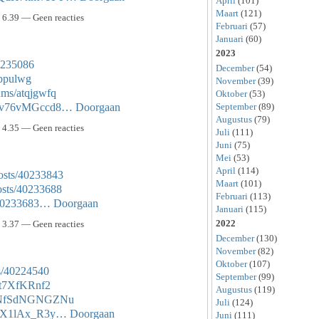
April
(101)
Maart
(121)
6.39 — Geen reacties
Februari
(57)
Januari
(60)
2023
40235086
December
(54)
ubpulwg
November
(39)
bums/atqjgwfq
Oktober
(53)
September
(89)
6qRv76vMGccd8…
Doorgaan
Augustus
(79)
4.35 — Geen reacties
Juli
(111)
Juni
(75)
Mei
(53)
April
(114)
osts/40233843
Maart
(101)
osts/40233688
Februari
(113)
s/40233683…
Doorgaan
Januari
(115)
2022
3.37 — Geen reacties
December
(130)
November
(82)
Oktober
(107)
ts/40224540
September
(99)
tt7XfKRnf2
Augustus
(119)
FGhNfSdNGNGZNu
Juli
(124)
dgtX1lAx_R3y…
Doorgaan
Juni
(111)