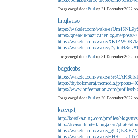
Toegevoegd door
Paul
op 31 December 2022 op 
hnqlguso
https://wakelet.com/wake/eaUm4SNL
https://ghenkuknazuc.theblog.me/posts/
https://wakelet.com/wake/XKJAWO
https://wakelet.com/wake/y7y0mN8rsv
Toegevoegd door
Paul
op 31 December 2022 op 
bdgdeabs
https://wakelet.com/wake/a5r6CAK68fg
https://thybolemuraj.themedia.jp/posts/4
https://www.onfeetnation.com/profiles/
Toegevoegd door
Paul
op 30 December 2022 op 
kaezqsfj
http://korsika.ning.com/profiles/blogs/n
http://divasunlimited.ning.com/photo/al
https://wakelet.com/wake/_gUQIv8-E
https://wakelet.com/wake/HHSk_La1