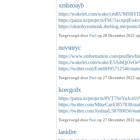
xmbzoayb
https://wakelet.com/wake/cmRUMSRY
https://paiza.io/projects/FbU5xcnjojE
https://oknobyzomonk.theblog.me/post
Toegevoegd door
Paul
op 28 December 2022 op 
nuvsnryc
https://www.onfeetnation.com/profiles/bl
https://wakelet.com/wake/E5AibQOvO
https://twitter.com/EstellH95712546/s
Toegevoegd door
Paul
op 27 December 2022 op 
kcecgcdx
https://paiza.io/projects/8VT7SeYuJc4
https://twitter.com/MikeCar43857838/s
https://twitter.com/JoshuaL58709056/s
Toegevoegd door
Paul
op 27 December 2022 op 
lanidire