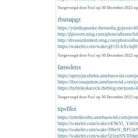
Toegevoegd door
Paul
op 30 December 2022 op 
rbsmapgz
https://ydatihupunke.themedia.jp/posts/
http://jijisweet.ning.com/photo/albums/f
http://divasunlimited.ning.com/photo/al
https://wakelet.com/wake/gFcD-bXc
Toegevoegd door
Paul
op 30 December 2022 op 
famwlenx
https://aperyjucehekn.amebaownd.com/p
https://iboconaqutum.amebaownd.com/p
https://hybinkokaceck.theblog.me/post
Toegevoegd door
Paul
op 30 December 2022 op 
tqwfiloi
https://izitetikoshu.amebaownd.com/pos
https://wakelet.com/wake/oE9kYi_Ysb1
https://wakelet.com/wake/J9beN_R
https://wakelet.com/wake/Q3opSN3fJ