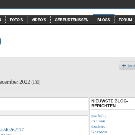
N
FOTO'S
VIDEO'S
GEBEURTENISSEN
BLOGS
FORUM
O
Toev
 December 2022
(130)
NIEUWSTE BLOG-
BERICHTEN
qszskqbg
lrzptuuu
dzmherol
sts/40262117
lxnxowiu