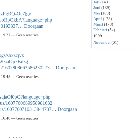
Juli
(143)
Juni
(139)
Mei
(180)
DzFgRQ-Oe7jgv
April
(178)
o4xvoRpQkbA?language=php
Maart
(178)
s/40193337…
Doorgaan
Februari
(54)
19.27 — Geen reacties
1999
November
(61)
ogs/sbxzzjvk
eWzziOp7Bdzg
tatus/1607808663586230273…
Doorgaan
19.48 — Geen reacties
1fAajaOl0pQ?language=php
tatus/1607760689958981632
tatus/1607760710313844737…
Doorgaan
16.40 — Geen reacties