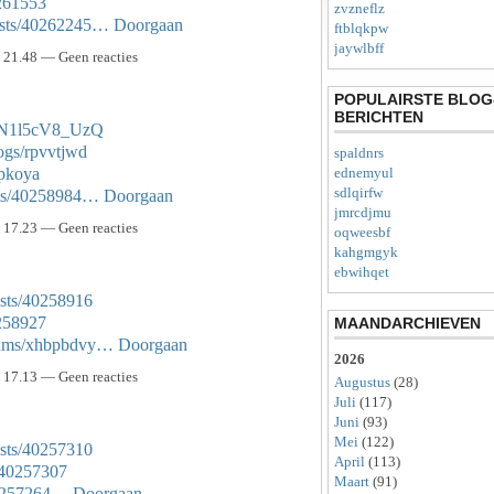
0261553
zvzneflz
osts/40262245…
Doorgaan
ftblqkpw
jaywlbff
21.48 — Geen reacties
POPULAIRSTE BLOG
BERICHTEN
KZN1l5cV8_UzQ
logs/rpvvtjwd
spaldnrs
ipkoya
ednemyul
sdlqirfw
sts/40258984…
Doorgaan
jmrcdjmu
17.23 — Geen reacties
oqweesbf
kahgmgyk
ebwihqet
sts/40258916
0258927
MAANDARCHIEVEN
lbums/xhbpbdvy…
Doorgaan
2026
17.13 — Geen reacties
Augustus
(28)
Juli
(117)
Juni
(93)
Mei
(122)
sts/40257310
April
(113)
s/40257307
Maart
(91)
/40257264…
Doorgaan