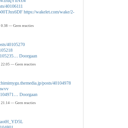
YhwzrdqYhNxw
sts/40106111
jp00TJnx6DF
https://wakelet.com/wake/2-
0.38 — Geen reacties
osts/40105270
0105218
/40105235…
Doorgaan
22.05 — Geen reacties
ychimimygu.themedia.jp/posts/40104978
tmwvv
/40104971…
Doorgaan
21.14 — Geen reacties
Y_aotH_YD5L
40104801