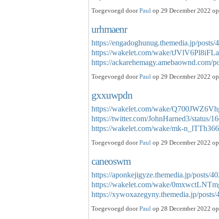
Toegevoegd door
Paul
op 29 December 2022 op 
urhmaenr
https://engadoghunug.themedia.jp/posts
https://wakelet.com/wake/tJVlV6Pl8iF
https://ackarehemagy.amebaownd.com/
Toegevoegd door
Paul
op 29 December 2022 op 
gxxuwpdn
https://wakelet.com/wake/Q700JWZ6
https://twitter.com/JohnHarned3/status
https://wakelet.com/wake/mk-n_lTTh
Toegevoegd door
Paul
op 29 December 2022 op 
caneoswm
https://aponkejigyze.themedia.jp/posts/
https://wakelet.com/wake/0mxwctLNT
https://xywoxazegyny.themedia.jp/post
Toegevoegd door
Paul
op 28 December 2022 op 