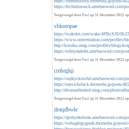
https://omethuxifify.themedia.jp/posts/4
https://fechubussuck.amebaownd.com/p
Toegevoegd door
Paul
op 31 December 2022 op 
vhknmpae
https://wakelet.com/wake/4PBzXJDJ
https://www.onfeetnation.com/profiles/b
http://korsika.ning.com/profiles/blogs/ko
https://edinydalethi.amebaownd.com/po
Toegevoegd door
Paul
op 31 December 2022 op 
cmhrglqi
https://oqikyckowhit.amebaownd.com/po
https://utavickefack.themedia.jp/posts/4
http://divasunlimited.ning.com/photo/a
Toegevoegd door
Paul
op 31 December 2022 op 
dmqdbwle
https://ipohynkelonk.amebaownd.com/po
https://vehughigygunk.themedia.jp/post
https://bunassukuroc.theblog.me/posts