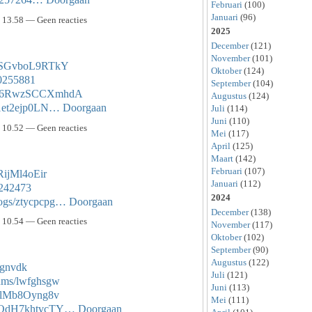
Februari
(100)
Januari
(96)
13.58 — Geen reacties
2025
December
(121)
November
(101)
9ySGvboL9RTkY
Oktober
(124)
40255881
September
(104)
R7k6RwzSCCXmhdA
Augustus
(124)
81et2ejp0LN…
Doorgaan
Juli
(114)
Juni
(110)
10.52 — Geen reacties
Mei
(117)
April
(125)
Maart
(142)
Februari
(107)
RijMl4oEir
Januari
(112)
0242473
2024
blogs/ztycpcpg…
Doorgaan
December
(138)
10.54 — Geen reacties
November
(117)
Oktober
(102)
September
(90)
Augustus
(122)
vsgnvdk
Juli
(121)
bums/lwfghsgw
Juni
(113)
7XlMb8Oyng8v
Mei
(111)
TnQdH7khtvcTY…
Doorgaan