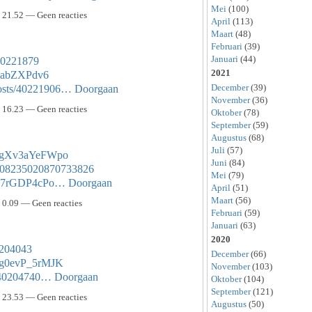
Mei
(100)
21.52 — Geen reacties
April
(113)
Maart
(48)
Februari
(39)
Januari
(44)
/40221879
2021
LaabZXPdv6
December
(39)
posts/40221906…
Doorgaan
November
(36)
16.23 — Geen reacties
Oktober
(78)
September
(59)
Augustus
(68)
Juli
(57)
VhgXv3aYeFWpo
Juni
(84)
/1608235020870733826
Mei
(79)
3667rGDP4cPo…
Doorgaan
April
(51)
Maart
(56)
0.09 — Geen reacties
Februari
(59)
Januari
(63)
2020
40204043
December
(66)
mg0evP_5rMJK
November
(103)
s/40204740…
Doorgaan
Oktober
(104)
September
(121)
23.53 — Geen reacties
Augustus
(50)