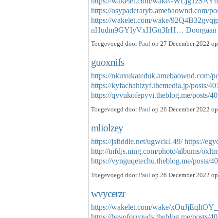
https://wakelet.com/wake/-WLjg1zSA
https://osypaderaryb.amebaownd.com/po
https://wakelet.com/wake/92Q4B32gvq
nHudm9GYIyVxHGn3IrH…
Doorgaan
Toegevoegd door
Paul
op 27 December 2022 op 
guoxnifs
https://nkuxukateduk.amebaownd.com/p
https://kyfachahizyf.themedia.jp/posts/4
https://qyvukofepyvi.theblog.me/posts
Toegevoegd door
Paul
op 26 December 2022 op 
mliolzey
https://jsfiddle.net/ugwckL49/
https://eg
http://tnfdjs.ning.com/photo/albums/oxl
https://vynguqetechu.theblog.me/posts
Toegevoegd door
Paul
op 26 December 2022 op 
wvycerzr
https://wakelet.com/wake/xOuJjEqItO
https://bevoforyqudy.theblog.me/posts/