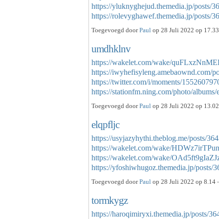
https://yluknyghejud.themedia.jp/posts/
https://rolevyghawef.themedia.jp/posts
Toegevoegd door
Paul
op 28 Juli 2022 op 17.33
umdhklnv
https://wakelet.com/wake/quFLxzN
https://iwyhefisyleng.amebaownd.com/p
https://twitter.com/i/moments/1552607
https://stationfm.ning.com/photo/albums
Toegevoegd door
Paul
op 28 Juli 2022 op 13.02
elqpfljc
https://usyjazyhythi.theblog.me/posts/36
https://wakelet.com/wake/HDWz7irTP
https://wakelet.com/wake/OAd5ft9gIaZ
https://yfoshiwhugoz.themedia.jp/posts
Toegevoegd door
Paul
op 28 Juli 2022 op 8.14 
tormkygz
https://haroqimiryxi.themedia.jp/posts/3