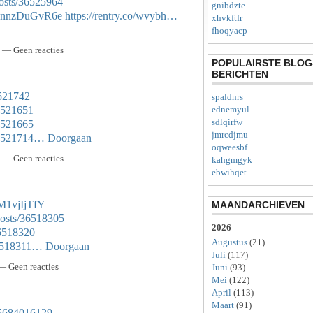
osts/36525964
gnibdzte
bPnnzDuGvR6e
https://rentry.co/wvybh…
xhvkftfr
fhoqyacp
 — Geen reacties
POPULAIRSTE BLOG
BERICHTEN
6521742
spaldnrs
36521651
ednemyul
sdlqirfw
36521665
jmrcdjmu
/36521714…
Doorgaan
oqweesbf
 — Geen reacties
kahgmgyk
ebwihqet
FM1vjIjTfY
MAANDARCHIEVEN
osts/36518305
2026
36518320
Augustus
(21)
/36518311…
Doorgaan
Juli
(117)
— Geen reacties
Juni
(93)
Mei
(122)
April
(113)
Maart
(91)
15684016129