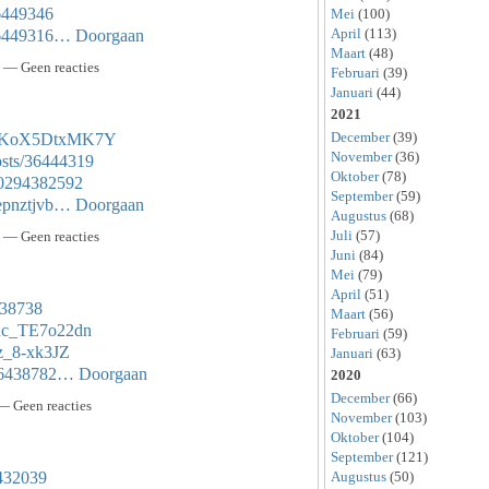
36449346
Mei
(100)
April
(113)
/36449316…
Doorgaan
Maart
(48)
 — Geen reacties
Februari
(39)
Januari
(44)
2021
December
(39)
nMEKoX5DtxMK7Y
November
(36)
osts/36444319
Oktober
(78)
970294382592
September
(59)
/epnztjvb…
Doorgaan
Augustus
(68)
Juli
(57)
 — Geen reacties
Juni
(84)
Mei
(79)
April
(51)
438738
Maart
(56)
unc_TE7o22dn
Februari
(59)
Jz_8-xk3JZ
Januari
(63)
/36438782…
Doorgaan
2020
December
(66)
— Geen reacties
November
(103)
Oktober
(104)
September
(121)
6432039
Augustus
(50)