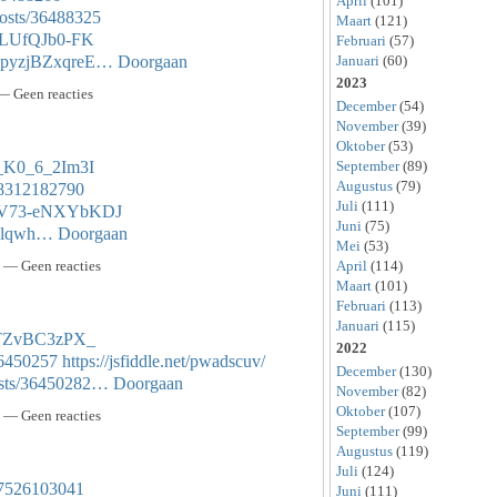
April
(101)
osts/36488325
Maart
(121)
u8LUfQJb0-FK
Februari
(57)
Januari
(60)
AhpyzjBZxqreE…
Doorgaan
2023
— Geen reacties
December
(54)
November
(39)
Oktober
(53)
September
(89)
k_K0_6_2Im3I
Augustus
(79)
468312182790
Juli
(111)
qwV73-eNXYbKDJ
Juni
(75)
zmdlqwh…
Doorgaan
Mei
(53)
April
(114)
 — Geen reacties
Maart
(101)
Februari
(113)
Januari
(115)
hVTZvBC3zPX_
2022
36450257
https://jsfiddle.net/pwadscuv/
December
(130)
osts/36450282…
Doorgaan
November
(82)
Oktober
(107)
 — Geen reacties
September
(99)
Augustus
(119)
Juli
(124)
947526103041
Juni
(111)