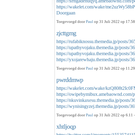
https://xengadehuqyq.amebaownd.com/p
https://wakelet.com/wake/me2uzWy58
Doorgaan
Toegevoegd door
Paul
op 31 Juli 2022 op 17.58
zjcttgmg
https://rufabiknossu.themedia.jp/posts/3
https://upathyvojaku.themedia.jp/posts/
https://upathyvojaku.themedia.jp/posts/
https://yxojarewhaju.themedia.jp/posts
Toegevoegd door
Paul
op 31 Juli 2022 op 11.29
pwrddmwp
https://wakelet.com/wake/kzQ808t2Ic0
https://owipebymibux.amebaownd.com/p
https://nkuvinkaxesu.themedia.jp/posts/
https://wynisingyzej.themedia.jp/posts
Toegevoegd door
Paul
op 31 Juli 2022 op 6.11 
xhtljoqp
https://twitter.com/i/moments/15535741