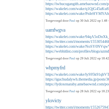
https://iwhucugangith.amebaownd.com/p
https://wakelet.com/wake/q1QjG45aK
https://wakelet.com/wake/PnIeHYMY
Toegevoegd door
Paul
op 30 Juli 2022 op 1.48 
uamfwgva
https://wakelet.com/wake/94qA5oDnX
https://twitter.com/i/moments/1553054
https://wakelet.com/wake/NoSY0NV
https://webhitlist.com/profiles/blogs/a
Toegevoegd door
Paul
op 29 Juli 2022 op 18.42
whpmyfrd
https://wakelet.com/wake/lyS95k91q
https://iguchudalywh.themedia.jp/posts/
https://lydoxenaraby.amebaownd.com/p
Toegevoegd door
Paul
op 28 Juli 2022 op 18.23
yksvicty
https://twitter.com/i/moments/1552675