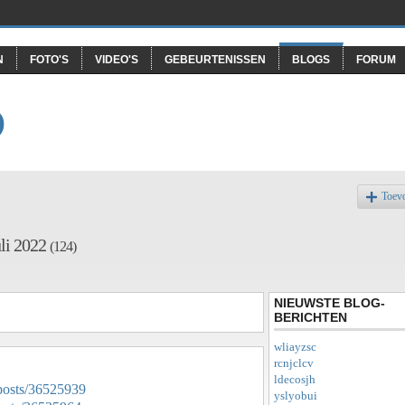
N
FOTO'S
VIDEO'S
GEBEURTENISSEN
BLOGS
FORUM
O
Toev
uli 2022
(124)
NIEUWSTE BLOG-
BERICHTEN
wliayzsc
rcnjclcv
ldecosjh
posts/36525939
yslyobui