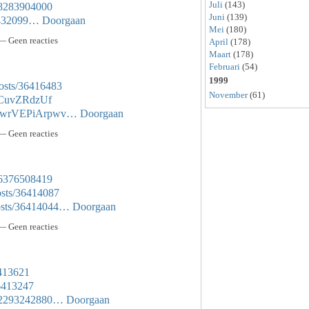
Juli
(143)
228283904000
Juni
(139)
36432099…
Doorgaan
Mei
(180)
— Geen reacties
April
(178)
Maart
(178)
Februari
(54)
1999
osts/36416483
November
(61)
5ICuvZRdzUf
yWcwrVEPiArpwv…
Doorgaan
— Geen reacties
616376508419
osts/36414087
osts/36414044…
Doorgaan
— Geen reacties
6413621
36413247
3252293242880…
Doorgaan