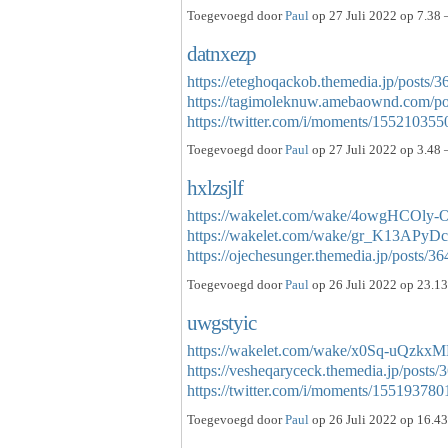
Toegevoegd door
Paul
op 27 Juli 2022 op 7.38 
datnxezp
https://eteghoqackob.themedia.jp/posts/
https://tagimoleknuw.amebaownd.com/p
https://twitter.com/i/moments/155210
Toegevoegd door
Paul
op 27 Juli 2022 op 3.48 
hxlzsjlf
https://wakelet.com/wake/4owgHCOly
https://wakelet.com/wake/gr_K13APy
https://ojechesunger.themedia.jp/posts/
Toegevoegd door
Paul
op 26 Juli 2022 op 23.13
uwgstyic
https://wakelet.com/wake/x0Sq-uQz
https://vesheqaryceck.themedia.jp/posts
https://twitter.com/i/moments/155193
Toegevoegd door
Paul
op 26 Juli 2022 op 16.43