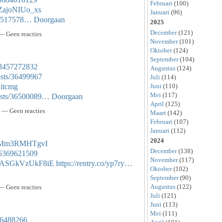
Februari
(100)
tZajoNIUo_xs
Januari
(96)
/36517578…
Doorgaan
2025
December
(121)
— Geen reacties
November
(101)
Oktober
(124)
September
(104)
853457272832
Augustus
(124)
osts/36499967
Juli
(114)
ditcmg
Juni
(110)
Mei
(117)
osts/36500089…
Doorgaan
April
(125)
 — Geen reacties
Maart
(142)
Februari
(107)
Januari
(112)
2024
Wg-Mm3RMHTgvI
December
(138)
655369621509
November
(117)
8AASGkVzUkF8iE
https://rentry.co/yp7ry…
Oktober
(102)
September
(90)
Augustus
(122)
— Geen reacties
Juli
(121)
Juni
(113)
Mei
(111)
/36488266