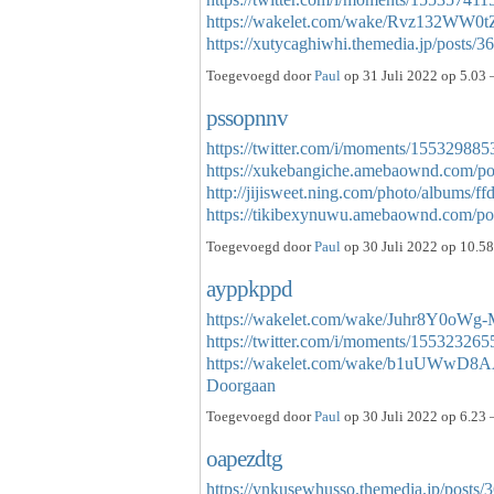
https://wakelet.com/wake/Rvz132WW0
https://xutycaghiwhi.themedia.jp/posts
Toegevoegd door
Paul
op 31 Juli 2022 op 5.03 
pssopnnv
https://twitter.com/i/moments/1553298
https://xukebangiche.amebaownd.com/p
http://jijisweet.ning.com/photo/albums/ff
https://tikibexynuwu.amebaownd.com/p
Toegevoegd door
Paul
op 30 Juli 2022 op 10.58
ayppkppd
https://wakelet.com/wake/Juhr8Y0o
https://twitter.com/i/moments/1553232
https://wakelet.com/wake/b1uUWwD
Doorgaan
Toegevoegd door
Paul
op 30 Juli 2022 op 6.23 
oapezdtg
https://ynkusewhusso.themedia.jp/posts