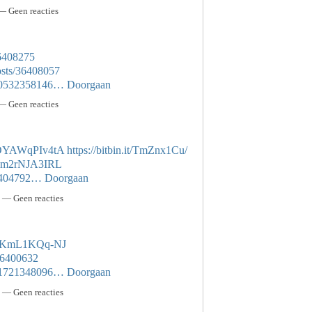
— Geen reacties
36408275
osts/36408057
3550532358146…
Doorgaan
— Geen reacties
-OYAWqPIv4tA
https://bitbin.it/TmZnx1Cu/
Dcm2rNJA3IRL
36404792…
Doorgaan
 — Geen reacties
kxMKmL1KQq-NJ
/36400632
7801721348096…
Doorgaan
 — Geen reacties