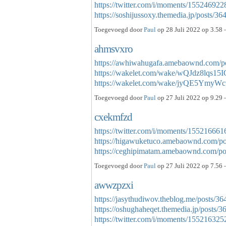
https://twitter.com/i/moments/1552469
https://soshijussoxy.themedia.jp/posts/
Toegevoegd door
Paul
op 28 Juli 2022 op 3.58 
ahmsvxro
https://awhiwahugafa.amebaownd.com/p
https://wakelet.com/wake/wQJdz8lqs1
https://wakelet.com/wake/jyQE5Ym
Toegevoegd door
Paul
op 27 Juli 2022 op 9.29 
cxekmfzd
https://twitter.com/i/moments/1552166
https://higawuketuco.amebaownd.com/p
https://ceghipimatam.amebaownd.com/p
Toegevoegd door
Paul
op 27 Juli 2022 op 7.56 
awwzpzxi
https://jasythudiwov.theblog.me/posts/3
https://oshughaheqet.themedia.jp/posts/
https://twitter.com/i/moments/155216