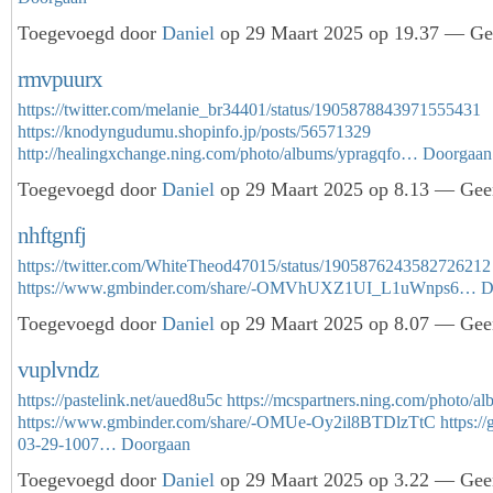
Toegevoegd door
Daniel
op 29 Maart 2025 op 19.37 — Gee
rmvpuurx
https://twitter.com/melanie_br34401/status/1905878843971555431
https://knodyngudumu.shopinfo.jp/posts/56571329
http://healingxchange.ning.com/photo/albums/ypragqfo…
Doorgaan
Toegevoegd door
Daniel
op 29 Maart 2025 op 8.13 — Geen
nhftgnfj
https://twitter.com/WhiteTheod47015/status/1905876243582726212
https://www.gmbinder.com/share/-OMVhUXZ1UI_L1uWnps6…
D
Toegevoegd door
Daniel
op 29 Maart 2025 op 8.07 — Geen
vuplvndz
https://pastelink.net/aued8u5c
https://mcspartners.ning.com/photo/a
https://www.gmbinder.com/share/-OMUe-Oy2il8BTDlzTtC
https:/
03-29-1007…
Doorgaan
Toegevoegd door
Daniel
op 29 Maart 2025 op 3.22 — Geen