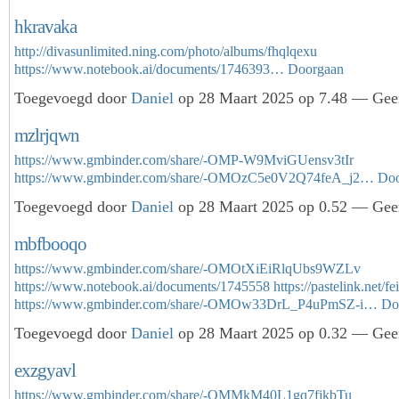
hkravaka
http://divasunlimited.ning.com/photo/albums/fhqlqexu
https://www.notebook.ai/documents/1746393…
Doorgaan
Toegevoegd door
Daniel
op 28 Maart 2025 op 7.48 — Geen
mzlrjqwn
https://www.gmbinder.com/share/-OMP-W9MviGUensv3tIr
https://www.gmbinder.com/share/-OMOzC5e0V2Q74feA_j2…
Doo
Toegevoegd door
Daniel
op 28 Maart 2025 op 0.52 — Geen
mbfbooqo
https://www.gmbinder.com/share/-OMOtXiEiRlqUbs9WZLv
https://www.notebook.ai/documents/1745558
https://pastelink.net/f
https://www.gmbinder.com/share/-OMOw33DrL_P4uPmSZ-i…
Do
Toegevoegd door
Daniel
op 28 Maart 2025 op 0.32 — Geen
exzgyavl
https://www.gmbinder.com/share/-OMMkM40L1gq7fjkbTu_