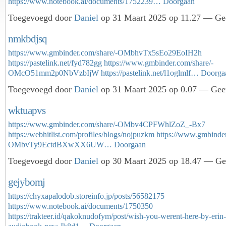
https://www.notebook.ai/documents/1752239…
Doorgaan
Toegevoegd door
Daniel
op 31 Maart 2025 op 11.27 — Gee
nmkbdjsq
https://www.gmbinder.com/share/-OMbhvTx5sEo29EoIH2h
https://pastelink.net/fyd782gg
https://www.gmbinder.com/share/-
OMcO51mm2p0NbVzbIjW
https://pastelink.net/l1oglmlf…
Doorga
Toegevoegd door
Daniel
op 31 Maart 2025 op 0.07 — Geen
wktuapvs
https://www.gmbinder.com/share/-OMbv4CPFWhlZoZ_-Bx7
https://webhitlist.com/profiles/blogs/nojpuzkm
https://www.gmbinder
OMbvTy9EctdBXwXX6UW…
Doorgaan
Toegevoegd door
Daniel
op 30 Maart 2025 op 18.47 — Gee
gejybomj
https://chyxapalodob.storeinfo.jp/posts/56582175
https://www.notebook.ai/documents/1750350
https://trakteer.id/qakoknudofym/post/wish-you-werent-here-by-erin