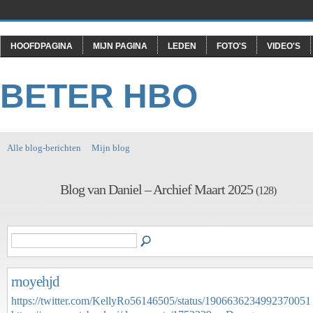
HOOFDPAGINA
MIJN PAGINA
LEDEN
FOTO'S
VIDEO'S
BETER HBO
Alle blog-berichten
Mijn blog
Blog van Daniel – Archief Maart 2025
(128)
rnoyehjd
https://twitter.com/KellyRo56146505/status/1906636234992370051