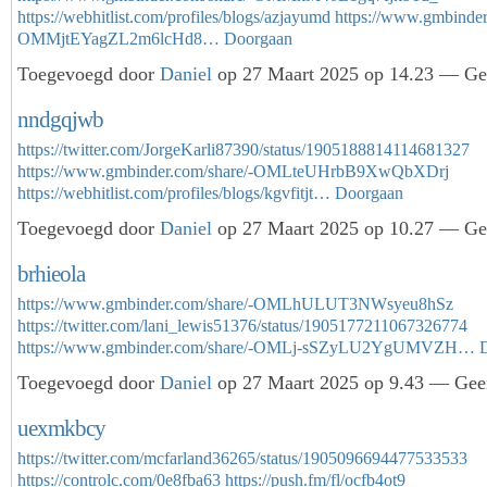
https://webhitlist.com/profiles/blogs/azjayumd
https://www.gmbinder
OMMjtEYagZL2m6lcHd8…
Doorgaan
Toegevoegd door
Daniel
op 27 Maart 2025 op 14.23 — Gee
nndgqjwb
https://twitter.com/JorgeKarli87390/status/1905188814114681327
https://www.gmbinder.com/share/-OMLteUHrbB9XwQbXDrj
https://webhitlist.com/profiles/blogs/kgvfitjt…
Doorgaan
Toegevoegd door
Daniel
op 27 Maart 2025 op 10.27 — Gee
brhieola
https://www.gmbinder.com/share/-OMLhULUT3NWsyeu8hSz
https://twitter.com/lani_lewis51376/status/1905177211067326774
https://www.gmbinder.com/share/-OMLj-sSZyLU2YgUMVZH…
Toegevoegd door
Daniel
op 27 Maart 2025 op 9.43 — Geen
uexmkbcy
https://twitter.com/mcfarland36265/status/1905096694477533533
https://controlc.com/0e8fba63
https://push.fm/fl/ocfb4ot9