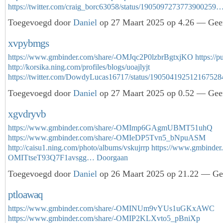
https://twitter.com/craig_borc63058/status/1905097273773900259
Toegevoegd door
Daniel
op 27 Maart 2025 op 4.26 — Geen
xvpybmgs
https://www.gmbinder.com/share/-OMJqc2P0lzbrBgtxjKO
https://p
http://korsika.ning.com/profiles/blogs/uoajlyjt
https://twitter.com/DowdyLucas16717/status/19050419251216752
Toegevoegd door
Daniel
op 27 Maart 2025 op 0.52 — Geen
xgvdryvb
https://www.gmbinder.com/share/-OMImp6GAgmUBMT51uhQ
https://www.gmbinder.com/share/-OMIeDP5Tvn5_bNpuASM
http://caisu1.ning.com/photo/albums/vskujrrp
https://www.gmbinder.
OMITtseT93Q7F1avsgg…
Doorgaan
Toegevoegd door
Daniel
op 26 Maart 2025 op 21.22 — Gee
ptloawaq
https://www.gmbinder.com/share/-OMINUm9vYUs1uGKxAWC
https://www.gmbinder.com/share/-OMIP2KLXvto5_pBniXp