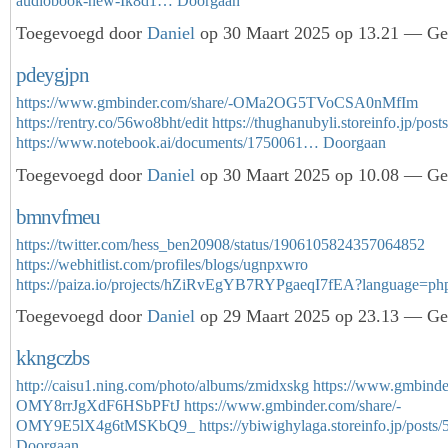
audiobook-new-Ik8d1…
Doorgaan
Toegevoegd door
Daniel
op 30 Maart 2025 op 13.21 — Gee
pdeygjpn
https://www.gmbinder.com/share/-OMa2OG5TVoCSA0nMfIm
https://rentry.co/56wo8bht/edit
https://thughanubyli.storeinfo.jp/pos
https://www.notebook.ai/documents/1750061…
Doorgaan
Toegevoegd door
Daniel
op 30 Maart 2025 op 10.08 — Gee
bmnvfmeu
https://twitter.com/hess_ben20908/status/1906105824357064852
https://webhitlist.com/profiles/blogs/ugnpxwro
https://paiza.io/projects/hZiRvEgYB7RYPgaeqI7fEA?language=p
Toegevoegd door
Daniel
op 29 Maart 2025 op 23.13 — Gee
kkngczbs
http://caisu1.ning.com/photo/albums/zmidxskg
https://www.gmbinde
OMY8rrJgXdF6HSbPFtJ
https://www.gmbinder.com/share/-
OMY9E5lX4g6tMSKbQ9_
https://ybiwighylaga.storeinfo.jp/pos
Doorgaan