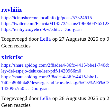
rxvhiiiz
https://icinushereme.localinfo.jp/posts/57324615
https://twitter.com/FelicitaM14573/status/19606047651
https://rentry.co/yehed9zv/edit…
Doorgaan
Toegevoegd door
Lelia
op 27 Augustus 2025 op 
Geen reacties
xlrkrfsc
https://share.apidog.com/2f8adea4-86fc-4415-bbe1-740c
ley-del-espejo-deluxe-leer-pdf-1420966m0
https://share.apidog.com/2f8adea4-86fc-4415-bbe1-
740cb806b4a8/descargar-pdf-rue-de-la-ga%C3%AEt%
1420967m0…
Doorgaan
Toegevoegd door
Lelia
op 26 Augustus 2025 op 
Geen reacties