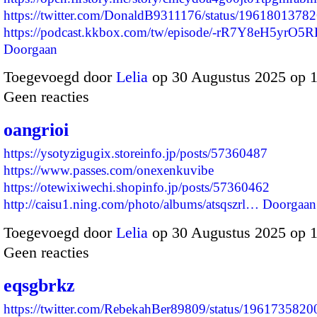
https://twitter.com/DonaldB9311176/status/196180137
https://podcast.kkbox.com/tw/episode/-rR7Y8eH5yrO5
Doorgaan
Toegevoegd door
Lelia
op 30 Augustus 2025 op 
Geen reacties
oangrioi
https://ysotyzigugix.storeinfo.jp/posts/57360487
https://www.passes.com/onexenkuvibe
https://otewixiwechi.shopinfo.jp/posts/57360462
http://caisu1.ning.com/photo/albums/atsqszrl…
Doorgaan
Toegevoegd door
Lelia
op 30 Augustus 2025 op 
Geen reacties
eqsgbrkz
https://twitter.com/RebekahBer89809/status/196173582