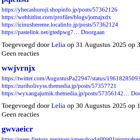
https://yhecashuroji.shopinfo.jp/posts/57362126
https://webhitlist.com/profiles/blogs/jomajxdx
https://icinushereme.localinfo.jp/posts/57362124
https://pastelink.net/gtedpwg7…
Doorgaan
Toegevoegd door
Lelia
op 31 Augustus 2025 op 
Geen reacties
wwjvrnjx
https://twitter.com/AugustusPa22947/status/196182850
https://zuriholivyss.themedia.jp/posts/57357721
https://wyxangajumik.themedia.jp/posts/57356142…
Doo
Toegevoegd door
Lelia
op 30 Augustus 2025 op 
Geen reacties
gwvaeicr
https://open.firstory.me/story/cmeydoa4g00jt01tpgmrab