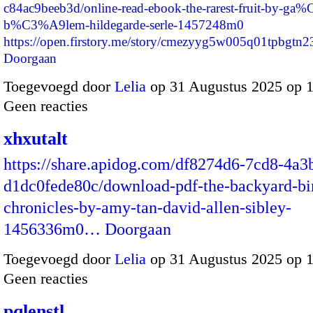
c84ac9beeb3d/online-read-ebook-the-rarest-fruit-by-ga
b%C3%A9lem-hildegarde-serle-1457248m0
https://open.firstory.me/story/cmezyyg5w005q01tpbgtn
Doorgaan
Toegevoegd door
Lelia
op 31 Augustus 2025 op 
Geen reacties
xhxutalt
https://share.apidog.com/df8274d6-7cd8-4a3
d1dc0fede80c/download-pdf-the-backyard-bi
chronicles-by-amy-tan-david-allen-sibley-
1456336m0…
Doorgaan
Toegevoegd door
Lelia
op 31 Augustus 2025 op 
Geen reacties
pqlenstl