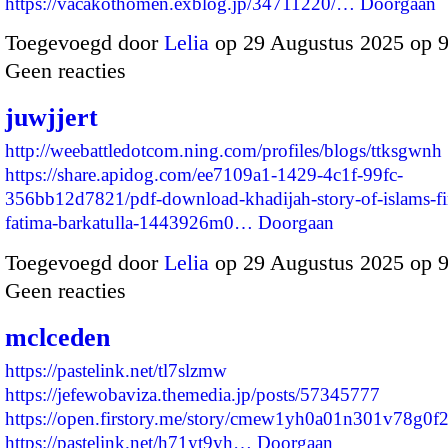
https://vacakothomen.exblog.jp/34711220/…
Doorgaan
Toegevoegd door
Lelia
op 29 Augustus 2025 op 
Geen reacties
juwjjert
http://weebattledotcom.ning.com/profiles/blogs/ttksgwnh
https://share.apidog.com/ee7109a1-1429-4c1f-99fc-
356bb12d7821/pdf-download-khadijah-story-of-islams-fir
fatima-barkatulla-1443926m0…
Doorgaan
Toegevoegd door
Lelia
op 29 Augustus 2025 op 
Geen reacties
mclceden
https://pastelink.net/tl7slzmw
https://jefewobaviza.themedia.jp/posts/57345777
https://open.firstory.me/story/cmew1yh0a01n301v78g0f
https://pastelink.net/h71yt9yh…
Doorgaan