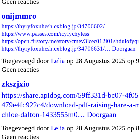
Geen reacties
onijmmro
https://thyryfoxuhesh.exblog.jp/34706602/
https://www.passes.com/icyfychytess
https://open.firstory.me/story/cmev3lcec012i01shduiofyq
https://thyryfoxuhesh.exblog.jp/34706631/…
Doorgaan
Toegevoegd door
Lelia
op 28 Augustus 2025 op 
Geen reacties
zkszjxio
https://share.apidog.com/59ff331d-bc07-4f05
479e4fc922c4/download-pdf-raising-hare-a-
chloe-dalton-1433555m0…
Doorgaan
Toegevoegd door
Lelia
op 28 Augustus 2025 op 
Geen reacties