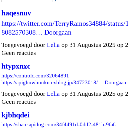
haqesnuv
https://twitter.com/TerryRamos34884/status
8082570308…
Doorgaan
Toegevoegd door
Lelia
op 31 Augustus 2025 op 
Geen reacties
htypxnxc
https://controlc.com/32064891
https://apighuwhunku.exblog.jp/34723018/…
Doorgaan
Toegevoegd door
Lelia
op 31 Augustus 2025 op 
Geen reacties
kjbhqdei
https://share.apidog.com/34f4491d-0dd2-481b-9faf-