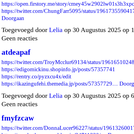
https://open.firstory.me/story/cmey45w2902lw01s3h3xp
https://twitter.com/ChungFarr5095/status/1961735590
Doorgaan
Toegevoegd door
Lelia
op 30 Augustus 2025 op 
Geen reacties
atdeapaf
https://twitter.com/TroyMcclur69134/status/196165102
https://edigomickinu.shopinfo.jp/posts/57357741
https://rentry.co/pyzxcu4x/edit
https://ikazingufehi.themedia.jp/posts/57357729…
Doorg
Toegevoegd door
Lelia
op 30 Augustus 2025 op 
Geen reacties
fmyfzcaw
https://twitter.com/DonnaLucer96227/status/19613260