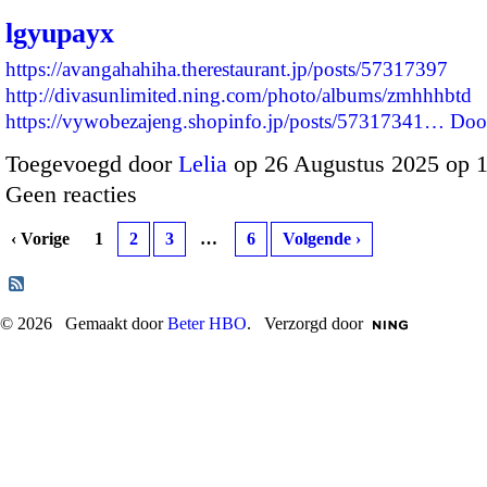
lgyupayx
https://avangahahiha.therestaurant.jp/posts/57317397
http://divasunlimited.ning.com/photo/albums/zmhhhbtd
https://vywobezajeng.shopinfo.jp/posts/57317341…
Doo
Toegevoegd door
Lelia
op 26 Augustus 2025 op 
Geen reacties
‹ Vorige
1
2
3
…
6
Volgende ›
© 2026 Gemaakt door
Beter HBO
. Verzorgd door