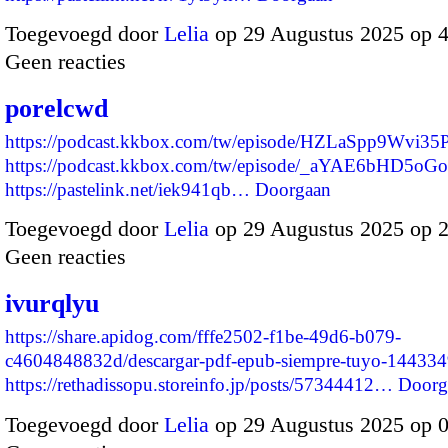
Toegevoegd door
Lelia
op 29 Augustus 2025 op 
Geen reacties
porelcwd
https://podcast.kkbox.com/tw/episode/HZLaSpp9Wvi3
https://podcast.kkbox.com/tw/episode/_aYAE6bHD5oG
https://pastelink.net/iek941qb…
Doorgaan
Toegevoegd door
Lelia
op 29 Augustus 2025 op 
Geen reacties
ivurqlyu
https://share.apidog.com/fffe2502-f1be-49d6-b079-
c4604848832d/descargar-pdf-epub-siempre-tuyo-14433
https://rethadissopu.storeinfo.jp/posts/57344412…
Doorg
Toegevoegd door
Lelia
op 29 Augustus 2025 op 