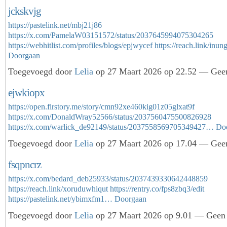
jckskvjg
https://pastelink.net/mbj21j86
https://x.com/PamelaW03151572/status/2037645994075304265
https://webhitlist.com/profiles/blogs/epjwycef
https://reach.link/inu
Doorgaan
Toegevoegd door
Lelia
op 27 Maart 2026 op 22.52 — Geen
ejwkiopx
https://open.firstory.me/story/cmn92xe460kig01z05glxat9f
https://x.com/DonaldWray52566/status/2037560475500826928
https://x.com/warlick_de92149/status/2037558569705349427…
Do
Toegevoegd door
Lelia
op 27 Maart 2026 op 17.04 — Geen
fsqpncrz
https://x.com/bedard_deb25933/status/2037439330642448859
https://reach.link/xoruduwhiqut
https://rentry.co/fps8zbq3/edit
https://pastelink.net/ybimxfm1…
Doorgaan
Toegevoegd door
Lelia
op 27 Maart 2026 op 9.01 — Geen 