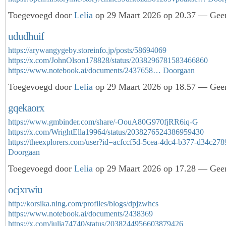
Toegevoegd door
Lelia
op 29 Maart 2026 op 20.37 — Geen
ududhuif
https://arywangygeby.storeinfo.jp/posts/58694069
https://x.com/JohnOlson178828/status/2038296781583466860
https://www.notebook.ai/documents/2437658…
Doorgaan
Toegevoegd door
Lelia
op 29 Maart 2026 op 18.57 — Geen
gqekaorx
https://www.gmbinder.com/share/-OouA80G970fjRR6iq-G
https://x.com/WrightElla19964/status/2038276524386959430
https://theexplorers.com/user?id=acfccf5d-5cea-4dc4-b377-d34c2
Doorgaan
Toegevoegd door
Lelia
op 29 Maart 2026 op 17.28 — Geen
ocjxrwiu
http://korsika.ning.com/profiles/blogs/dpjzwhcs
https://www.notebook.ai/documents/2438369
https://x.com/julia74740/status/2038244956603879426