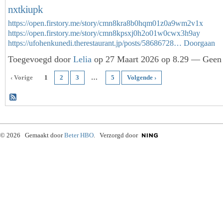
nxtkiupk
https://open.firstory.me/story/cmn8kra8b0hqm01z0a9wm2v1x
https://open.firstory.me/story/cmn8kpsxj0h2o01w0cwx3h9ay
https://ufohenkunedi.therestaurant.jp/posts/58686728…
Doorgaan
Toegevoegd door
Lelia
op 27 Maart 2026 op 8.29 — Geen 
‹ Vorige
1
2
3
…
5
Volgende ›
© 2026 Gemaakt door
Beter HBO
. Verzorgd door