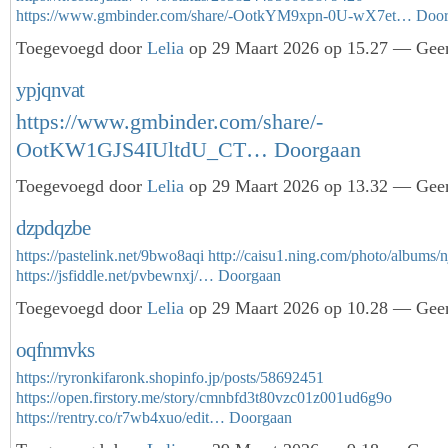
https://www.gmbinder.com/share/-OotkYM9xpn-0U-wX7et…
Door
Toegevoegd door
Lelia
op 29 Maart 2026 op 15.27 — Geen
ypjqnvat
https://www.gmbinder.com/share/-
OotKW1GJS4IUltdU_CT…
Doorgaan
Toegevoegd door
Lelia
op 29 Maart 2026 op 13.32 — Geen
dzpdqzbe
https://pastelink.net/9bwo8aqi
http://caisu1.ning.com/photo/albums/
https://jsfiddle.net/pvbewnxj/…
Doorgaan
Toegevoegd door
Lelia
op 29 Maart 2026 op 10.28 — Geen
oqfnmvks
https://ryronkifaronk.shopinfo.jp/posts/58692451
https://open.firstory.me/story/cmnbfd3t80vzc01z001ud6g9o
https://rentry.co/r7wb4xuo/edit…
Doorgaan