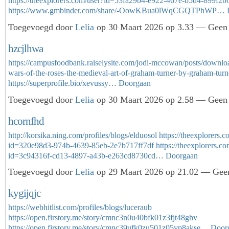
https://theexplorers.com/user?id=53fa29b4-e922-467e-b5d4-899f2
https://www.gmbinder.com/share/-OowKBua0lWqCGQTPhWP…
Toegevoegd door
Lelia
op 30 Maart 2026 op 3.33 — Geen 
hzcjlhwa
https://campusfoodbank.raiselysite.com/jodi-mccowan/posts/downlo
wars-of-the-roses-the-medieval-art-of-graham-turner-by-graham-turn
https://superprofile.bio/xevussy…
Doorgaan
Toegevoegd door
Lelia
op 30 Maart 2026 op 2.58 — Geen 
hcornfhd
http://korsika.ning.com/profiles/blogs/elduosol
https://theexplorers.
id=320e98d3-974b-4639-85eb-2e7b717ff7df
https://theexplorers.c
id=3c94316f-cd13-4897-a43b-e263cd8730cd…
Doorgaan
Toegevoegd door
Lelia
op 29 Maart 2026 op 21.02 — Geen
kygijqjc
https://webhitlist.com/profiles/blogs/luceraub
https://open.firstory.me/story/cmnc3n0u40bfk01z3fjt48ghv
https://open.firstory.me/story/cmnc39ufk0zu501z05vp8akse…
Door