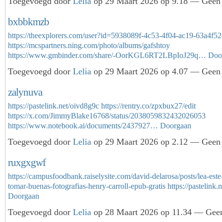
Toegevoegd door
Lelia
op 29 Maart 2026 op 9.18 — Geen 
bxbbkmzb
https://theexplorers.com/user?id=5938089f-4c53-4f04-ac19-63a4f5
https://mcspartners.ning.com/photo/albums/gafshtoy
https://www.gmbinder.com/share/-OorKGL6RT2LBpIoJ29q…
Doo
Toegevoegd door
Lelia
op 29 Maart 2026 op 4.07 — Geen 
zalynuva
https://pastelink.net/oivd8g9c
https://rentry.co/zpxbux27/edit
https://x.com/JimmyBlake16768/status/2038059832432026053
https://www.notebook.ai/documents/2437927…
Doorgaan
Toegevoegd door
Lelia
op 29 Maart 2026 op 2.12 — Geen 
ruxgxgwf
https://campusfoodbank.raiselysite.com/david-delarosa/posts/lea-este-
tomar-buenas-fotografias-henry-carroll-epub-gratis
https://pastelin
Doorgaan
Toegevoegd door
Lelia
op 28 Maart 2026 op 11.34 — Geen