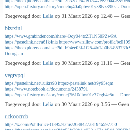
https://theexplorers.com/user?id=2b32cde4-d818-47ee-99a4-e289e6
https://open.firstory.me/story/cmnehq40a0pbw01y38lvz39l0…
Door
Toegevoegd door
Lelia
op 31 Maart 2026 op 12.48 — Geen
blzrxinl
https://www.gmbinder.com/share/-Ooy044tcZT1N58PZwPA
https://pastelink.net/a61k4nia
https://www.zillow.com/profile/bell19
https://theexplorers.com/user?id=b94ee03f-1f25-4bff-b0b8-85373
Doorgaan
Toegevoegd door
Lelia
op 30 Maart 2026 op 11.16 — Geen
yegrvpql
https://pastelink.net/1uikrs93
https://pastelink.net/z9y95sqm
https://www.notebook.ai/documents/2438791
https://open.firstory.me/story/cmncj7i610dhw01z37egb4e5u…
Door
Toegevoegd door
Lelia
op 30 Maart 2026 op 3.56 — Geen 
uckoocmb
https://x.com/PohlBruce31895/status/2038427381946597750