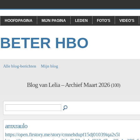
HOOFDPAGINA
MIJN PAGINA
LEDEN
FOTO'S
VIDEO'S
BETER HBO
Alle blog-berichten
Mijn blog
Blog van Lelia – Archief Maart 2026
(100)
amxraulo
https://open.firstory.me/story/cmnehdupf15dj01039iqa2s5l