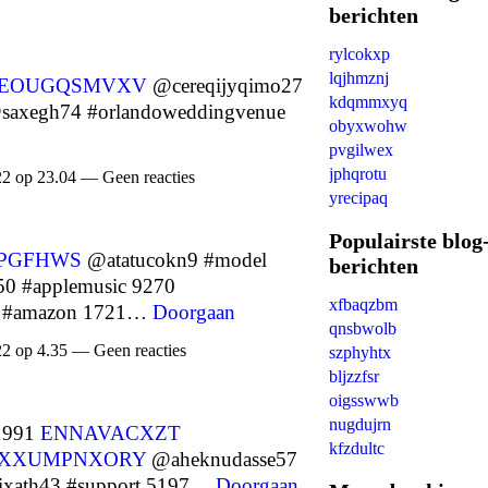
berichten
rylcokxp
lqjhmznj
EOUGQSMVXV
@cereqijyqimo27
kdqmmxyq
axegh74 #orlandoweddingvenue
obyxwohw
pvgilwex
jphqrotu
22 op 23.04 — Geen reacties
yrecipaq
Populairste blog
PGFHWS
@atatucokn9 #model
berichten
 #applemusic 9270
xfbaqzbm
 #amazon 1721…
Doorgaan
qnsbwolb
22 op 4.35 — Geen reacties
szphyhtx
bljzzfsr
oigsswwb
nugdujrn
 1991
ENNAVACXZT
kfzdultc
XXUMPNXORY
@aheknudasse57
ixath43 #support 5197…
Doorgaan