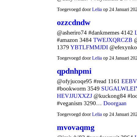
Toegevoegd door
Lelia
op 24 Januari 20
ozzcdndw
@asheriro74 #dankmemes 4142
#amazon 3484
TWEJXQRCZB
@
1379
YBTLFMMJDI
@efexynko
Toegevoegd door
Lelia
op 24 Januari 20
qpdnhpmi
@ofyjucoqe95 #read 1161
EEBV
#bookworm 3549
SUGALWLEI
HEVJJUXXZJ
@kuckong84 #lo
#veganism 3290…
Doorgaan
Toegevoegd door
Lelia
op 24 Januari 20
mvovaqmg