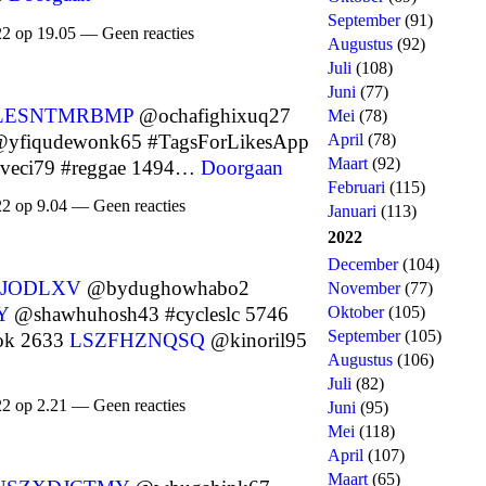
September
(91)
22 op 19.05 — Geen reacties
Augustus
(92)
Juli
(108)
Juni
(77)
LESNTMRBMP
@ochafighixuq27
Mei
(78)
yfiqudewonk65 #TagsForLikesApp
April
(78)
Maart
(92)
veci79 #reggae 1494…
Doorgaan
Februari
(115)
22 op 9.04 — Geen reacties
Januari
(113)
2022
December
(104)
JODLXV
@bydughowhabo2
November
(77)
Oktober
(105)
Y
@shawhuhosh43 #cycleslc 5746
September
(105)
ok 2633
LSZFHZNQSQ
@kinoril95
Augustus
(106)
Juli
(82)
22 op 2.21 — Geen reacties
Juni
(95)
Mei
(118)
April
(107)
Maart
(65)