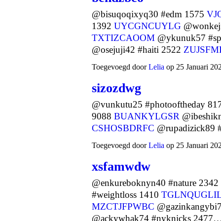
@bisuqoqixyq30 #edm 1575
VJ
1392
UYCGNCUYLG
@wonkeji
TXTIZCAOOM
@ykunuk57 #sp
@osejuji42 #haiti 2522
ZUJSF
Toegevoegd door
Lelia
op 25 Januari 20
sizozdwg
@vunkutu25 #photooftheday 81
9088
BUANKYLGSR
@ibeshikn
CSHOSBDRFC
@rupadizick89 
Toegevoegd door
Lelia
op 25 Januari 20
xsfamwdw
@enkureboknyn40 #nature 2342
#weightloss 1410
TGLNQUGLI
MZCTJFPWBC
@gazinkangybi78
@ackywhak74 #nyknicks 2477