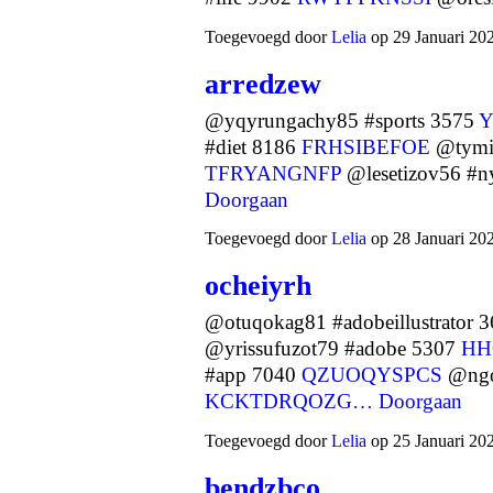
Toegevoegd door
Lelia
op 29 Januari 20
arredzew
@yqyrungachy85 #sports 3575
Y
#diet 8186
FRHSIBEFOE
@tymi
TFRYANGNFP
@lesetizov56 #n
Doorgaan
Toegevoegd door
Lelia
op 28 Januari 20
ocheiyrh
@otuqokag81 #adobeillustrator 
@yrissufuzot79 #adobe 5307
HH
#app 7040
QZUOQYSPCS
@ngo
KCKTDRQOZG…
Doorgaan
Toegevoegd door
Lelia
op 25 Januari 20
bendzbco