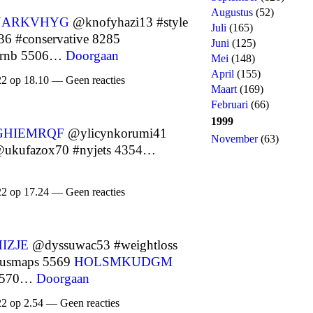
Augustus
(52)
NARKVHYG
@knofyhazi13 #style
Juli
(165)
6 #conservative 8285
Juni
(125)
#rnb 5506…
Doorgaan
Mei
(148)
April
(155)
22 op 18.10 — Geen reacties
Maart
(169)
Februari
(66)
1999
GHIEMRQF
@ylicynkorumi41
November
(63)
ukufazox70 #nyjets 4354…
22 op 17.24 — Geen reacties
IZJE
@dyssuwac53 #weightloss
usmaps 5569
HOLSMKUDGM
 5570…
Doorgaan
22 op 2.54 — Geen reacties