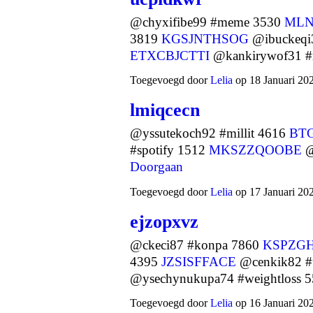
@chyxifibe99 #meme 3530
ML
3819
KGSJNTHSOG
@ibuckeqi3
ETXCBJCTTI
@kankirywof31 
Toegevoegd door
Lelia
op 18 Januari 20
lmiqcecn
@yssutekoch92 #millit 4616
BT
#spotify 1512
MKSZZQOOBE
@
Doorgaan
Toegevoegd door
Lelia
op 17 Januari 20
ejzopxvz
@ckeci87 #konpa 7860
KSPZGH
4395
JZSISFFACE
@cenkik82 #
@ysechynukupa74 #weightloss
Toegevoegd door
Lelia
op 16 Januari 20