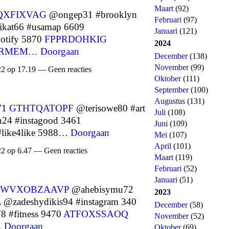
Maart
(92)
QXFIXVAG
@ongep31 #brooklyn
Februari
(97)
kat66 #usamap 6609
Januari
(121)
otify 5870
FPPRDOHKIG
2024
MRMEM…
Doorgaan
December
(138)
November
(99)
22 op 17.19 — Geen reacties
Oktober
(111)
September
(100)
Augustus
(131)
71
GTHTQATOPF
@terisowe80 #art
Juli
(108)
24 #instagood 3461
Juni
(109)
#like4like 5988…
Doorgaan
Mei
(107)
April
(101)
22 op 6.47 — Geen reacties
Maart
(119)
Februari
(52)
Januari
(51)
WVXOBZAAVP
@ahebisymu72
2023
L
@zadeshydikis94 #instagram 340
December
(58)
 #fitness 9470
ATFOXSSAOQ
November
(52)
…
Doorgaan
Oktober
(69)