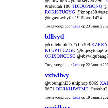
@imiwhi83 #youdeserveit 3964
#rideutah 180
TDIQUPBQNQ
@s
ROKISTUGYG
@knopa38 #artex
@ngaxowhyfen19 #love 1474…
Toegevoegd door
Lelia
op 23 Januari 20
bfllvytl
@etutehunk45 #cf 5309
KZKRA
KTUPTFCZGK
@loqesytotap66 
OKIXONCUSG
@ebywiquban
Toegevoegd door
Lelia
op 22 Januari 20
vxfwllwy
@ubungihi33 #hiphop 8069
XA
9671
ODRKHJWTME
@wethu21
Toegevoegd door
Lelia
op 19 Januari 20
ucpidkwr