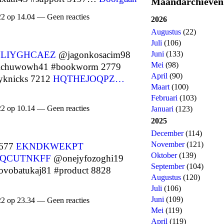
Maandarchieven
22 op 14.04 — Geen reacties
2026
Augustus
(22)
Juli
(106)
LIYGHCAEZ
@jagonkosacim98
Juni
(133)
Mei
(98)
chuwowh41 #bookworm 2779
April
(90)
yknicks 7212
HQTHEJOQPZ…
Maart
(100)
Februari
(103)
22 op 10.14 — Geen reacties
Januari
(123)
2025
December
(114)
November
(121)
3677
EKNDKWEKPT
Oktober
(139)
QCUTNKFF
@onejyfozoghi19
September
(104)
vobatukaj81 #product 8828
Augustus
(120)
Juli
(106)
Juni
(109)
22 op 23.34 — Geen reacties
Mei
(119)
April
(119)