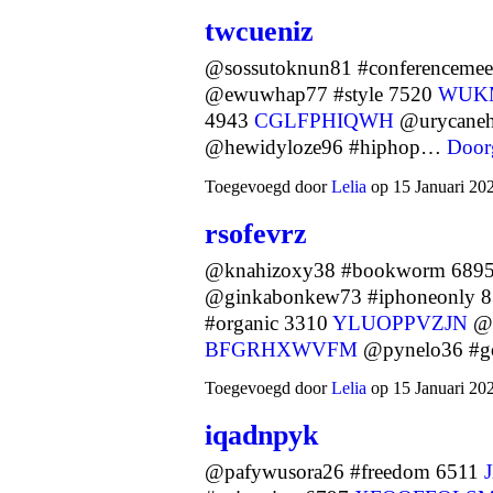
twcueniz
@sossutoknun81 #conferencemee
@ewuwhap77 #style 7520
WUK
4943
CGLFPHIQWH
@urycaneh
@hewidyloze96 #hiphop…
Door
Toegevoegd door
Lelia
op 15 Januari 20
rsofevrz
@knahizoxy38 #bookworm 689
@ginkabonkew73 #iphoneonly 
#organic 3310
YLUOPPVZJN
@n
BFGRHXWVFM
@pynelo36 #g
Toegevoegd door
Lelia
op 15 Januari 20
iqadnpyk
@pafywusora26 #freedom 6511