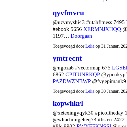
qyvfmvcu
@uzymyshi43 #utahfitness 7495
#ebook 5656
XERMNJXHQQ
@s
1197…
Doorgaan
Toegevoegd door
Lelia
op 31 Januari 20
ymtrecnt
@ngoza6 #vectormap 675
LGSE
6862
CPITUNRKQP
@ypenkyp50
PAZDWZNBWP
@fygepimank9
Toegevoegd door
Lelia
op 30 Januari 20
kopwhkrl
@xetexingyqyk30 #picoftheday
@whachungeheq53 #listen 2422
#life 9902
RWYFFKNSSI
@ores