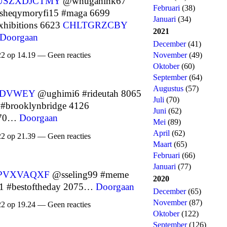
USZXDJCTMY
@whugahink67
Februari
(38)
heqymoryfi15 #maga 6699
Januari
(34)
hibitions 6623
CHLTGRZCBY
2021
Doorgaan
December
(41)
November
(49)
22 op 14.19 — Geen reacties
Oktober
(60)
September
(64)
Augustus
(57)
DVWEY
@ughimi6 #rideutah 8065
Juli
(70)
#brooklynbridge 4126
Juni
(62)
g70…
Doorgaan
Mei
(89)
April
(62)
22 op 21.39 — Geen reacties
Maart
(65)
Februari
(66)
Januari
(77)
PVXVAQXF
@sseling99 #meme
2020
 #bestoftheday 2075…
Doorgaan
December
(65)
November
(87)
22 op 19.24 — Geen reacties
Oktober
(122)
September
(126)