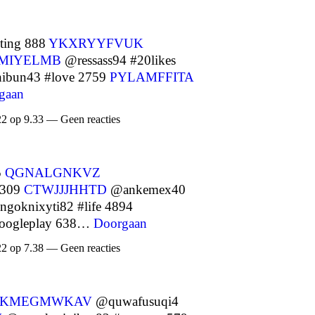
ting 888
YKXRYYFVUK
MIYELMB
@ressass94 #20likes
ibun43 #love 2759
PYLAMFFITA
gaan
22 op 9.33 — Geen reacties
5
QGNALGNKVZ
8309
CTWJJJHHTD
@ankemex40
goknixyti82 #life 4894
oogleplay 638…
Doorgaan
22 op 7.38 — Geen reacties
JKMEGMWKAV
@quwafusuqi4