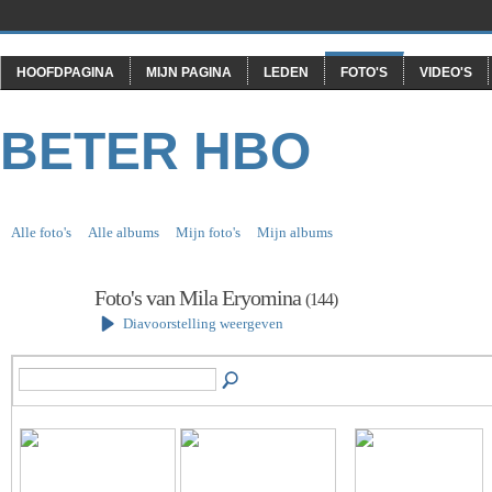
HOOFDPAGINA
MIJN PAGINA
LEDEN
FOTO'S
VIDEO'S
BETER HBO
Alle foto's
Alle albums
Mijn foto's
Mijn albums
Foto's van Mila Eryomina
(144)
Diavoorstelling weergeven