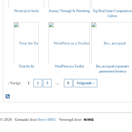
Private jet in Sochi
Journey Through St. Petersburg
Top Real Estate Companies i
Lisbon
Treat the flu
WordPress as a Toolkit
Вес, который управляет
движением бизнеса
‹ Vorige
1
2
3
…
8
Volgende ›
© 2026 Gemaakt door
Beter HBO
. Verzorgd door