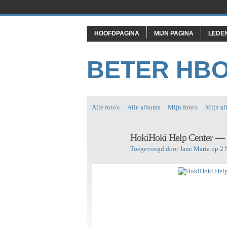
HOOFDPAGINA
MIJN PAGINA
LEDE
BETER HB
Alle foto's
Alle albums
Mijn foto's
Mijn a
HokiHoki Help Center — 
Toegevoegd door
Jane Maria
op 2 