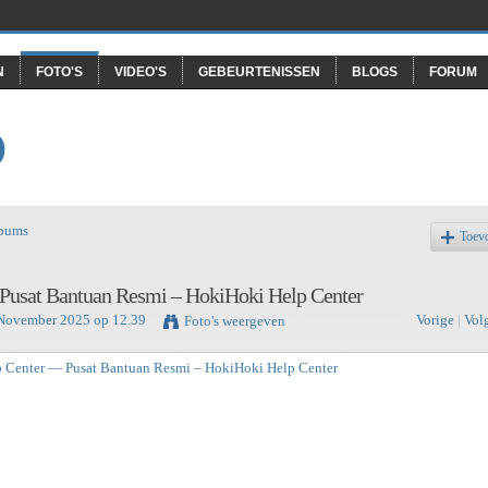
N
FOTO'S
VIDEO'S
GEBEURTENISSEN
BLOGS
FORUM
O
lbums
Toev
Pusat Bantuan Resmi – HokiHoki Help Center
November 2025 op 12.39
Vorige
|
Vol
Foto's weergeven