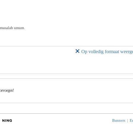
k masalah umum.
Op volledig formaat weerg
toevoegen!
Banners
|
E