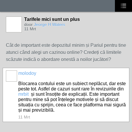
Tarifele mici sunt un plus
door
Jeorge H Waters
11 Mrt
Cât de important este depozitul minim și Pariul pentru tine
atunci când alegi un cazinou online? Credeți că limitele
scăzute indică o abordare onestă a noilor jucători?
molodoy
Blocarea contului este un subiect neplăcut, dar este
peste tot. Astfel de cazuri sunt rare în revizuirile din
mrbit
și sunt însoțite de explicații. Este important
pentru mine să pot înțelege motivele și să discut
situația cu sprijin, ceea ce face platforma mai sigură
și mai previzibilă.
11 Mrt