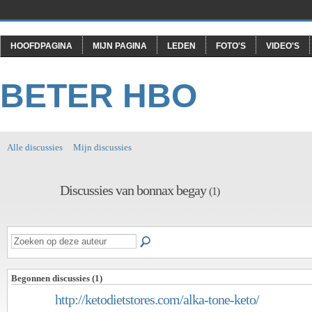
HOOFDPAGINA
MIJN PAGINA
LEDEN
FOTO'S
VIDEO'S
BETER HBO
Alle discussies
Mijn discussies
Discussies van bonnax begay
(1)
Begonnen discussies (1)
http://ketodietstores.com/alka-tone-keto/