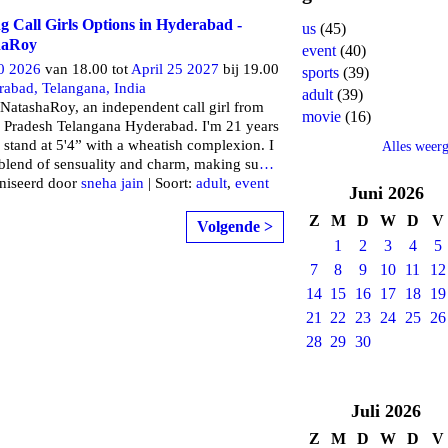
ng Call Girls Options in Hyderabad -
us
(45)
haRoy
event
(40)
30 2026
van 18.00 tot
April 25 2027
bij 19.00
sports
(39)
abad, Telangana, India
adult
(39)
 NatashaRoy, an independent call girl from
movie
(16)
 Pradesh Telangana Hyderabad. I'm 21 years
 stand at 5'4” with a wheatish complexion. I
Alles weer
 blend of sensuality and charm, making su
…
niseerd door
sneha jain
| Soort:
adult
,
event
Juni
2026
Z
M
D
W
D
V
Volgende >
1
2
3
4
5
7
8
9
10
11
12
14
15
16
17
18
19
21
22
23
24
25
26
28
29
30
Juli
2026
Z
M
D
W
D
V