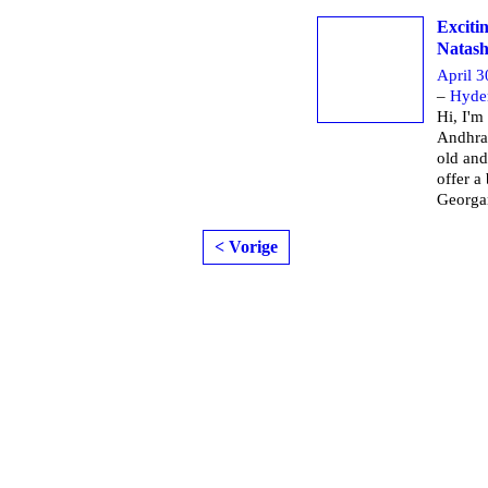
Exciti
Natas
April 
–
Hyder
Hi, I'm
Andhra
old and
offer a
Georga
< Vorige