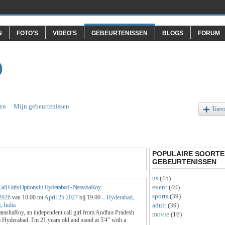
N
FOTO'S
VIDEO'S
GEBEURTENISSEN
BLOGS
FORUM
O
en
Mijn gebeurtenissen
Toev
POPULAIRE SOORTE
GEBEURTENISSEN
us
(45)
event
(40)
Call Girls Options in Hyderabad - NatashaRoy
sports
(39)
 2026
van 18.00 tot
April 25 2027
bij 19.00 –
Hyderabad,
adult
(39)
, India
atashaRoy, an independent call girl from Andhra Pradesh
movie
(16)
 Hyderabad. I'm 21 years old and stand at 5'4” with a