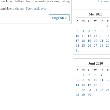
Alles wee
complexion. I offer a blend of sensuality and charm, making
seerd door
sneha jain
| Soort:
adult
,
event
Mei
2026
Volgende >
Z
M
D
W
D
V
1
3
4
5
6
7
8
10
11
12
13
14
15
17
18
19
20
21
22
24
25
26
27
28
29
31
Juni
2026
Z
M
D
W
D
V
1
2
3
4
5
7
8
9
10
11
12
14
15
16
17
18
19
21
22
23
24
25
26
28
29
30