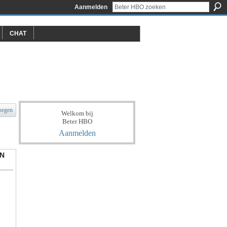
Aanmelden
CHAT
oegen
Welkom bij
Beter HBO
Aanmelden
N