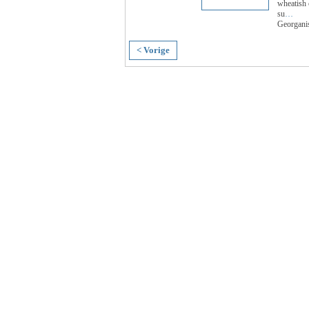
wheatish 
su
…
Georgani
< Vorige