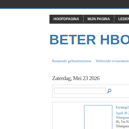
HOOFDPAGINA
MIJN PAGINA
LEDE
BETER HB
Komende gebeurtenissen
Voltooide evenement
Zaterdag, Mei 23 2026
Exciting 
April 30
Telangana
Hi, I'm N
Telangana